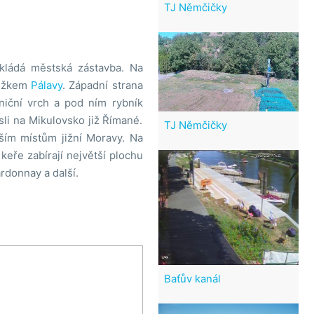
TJ Němčičky
kládá městská zástavba. Na
běžkem
Pálavy
. Západní strana
niční vrch a pod ním rybník
sli na Mikulovsko již Římané.
TJ Němčičky
ejším místům jižní Moravy. Na
keře zabírají největší plochu
ardonnay a další.
Baťův kanál