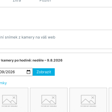
Zítra
Pozítří
lní snímek z kamery na váš web
v kamery po hodině:
neděle – 9.8.2026
Zobrazit
ímky