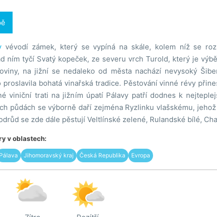
pě
v
vévodí zámek, který se vypíná na skále, kolem níž se roz
d ním tyčí Svatý kopeček, ze severu vrch Turold, který je vý
roviny, na jižní se nedaleko od města nachází nevysoký Šibe
 proslavila bohatá vinařská tradice. Pěstování vinné révy přine
é viniční trati na jižním úpatí Pálavy patří dodnes k nejtepl
ých půdách se výborně daří zejména Ryzlinku vlašskému, jehož 
h odrůd se zde dále pěstují Veltlínské zelené, Rulandské bílé, Ch
y v oblastech:
Pálava
Jihomoravský kraj
Česká Republika
Evropa