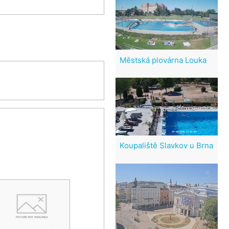
Městská plovárna Louka
Koupaliště Slavkov u Brna