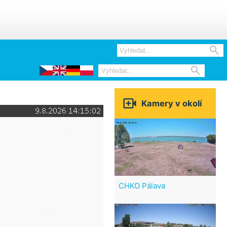



Kamery v okolí
CHKO Pálava