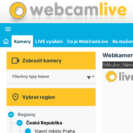

Kamery
LIVE vysílání
Co je WebCamLive
Ke stažen
Webkamer

Zobrazit kamery

Vybrat region
Regiony
Česká Republika
hlavní město Praha