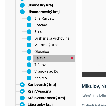
Jihočeský kraj
Jihomoravský kraj
Dačice
Strakonice
Bílé Karpaty
Šumava
Břeclav
Třeboňsko
Brno
Lipno
Drahanská vrchovina
Moravský kras
Olešnice
Pálava
Tišnov
Vranov nad Dyjí
Znojmo
Karlovarský kraj
Mikulov, N
Kraj Vysočina
Krušné hory
Náměstí v Mik
Královéhradecký kraj
Mariánské Lázně
Jihlava
Liberecký kraj
Sokolov
Třebíč
CHKO Broumovsko
Oblasti
Pálava