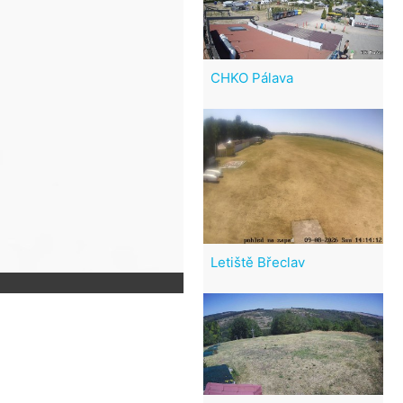
CHKO Pálava
Letiště Břeclav