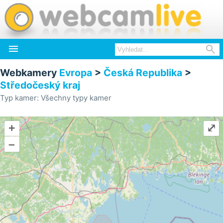


Webkamery
Evropa
>
Česká Republika
>
Středočeský kraj
Typ kamer: Všechny typy kamer
+
⤢
–