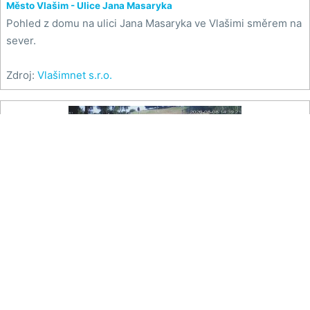
Město Vlašim - Ulice Jana Masaryka
Pohled z domu na ulici Jana Masaryka ve Vlašimi směrem na
sever.
Zdroj:
Vlašimnet s.r.o.

Na mapě
Ski areál Chotouň - Sjezdovka
Pohled na dolní část sjezdovky lyžařského areálu Chotouň.