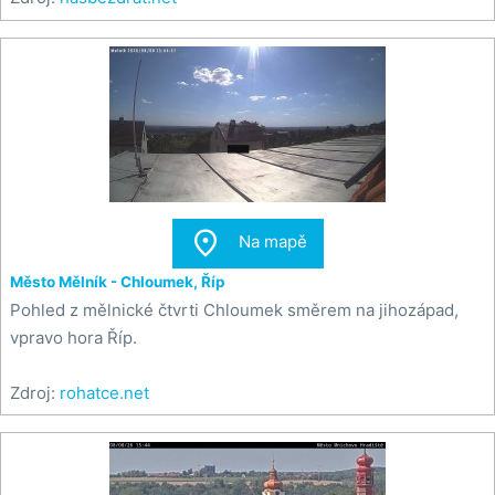

Na mapě
Město Mělník - Chloumek, Říp
Pohled z mělnické čtvrti Chloumek směrem na jihozápad,
vpravo hora Říp.
Zdroj:
rohatce.net