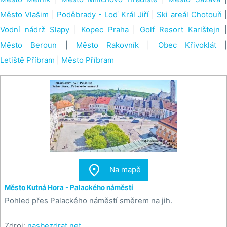
Město Vlašim
|
Poděbrady - Loď Král Jiří
|
Ski areál Chotouň
|
Vodní nádrž Slapy
|
Kopec Praha
|
Golf Resort Karlštejn
Město Beroun
|
Město Rakovník
|
Obec Křivoklát
|
Letiště Příbram
|
Město Příbram

Na mapě
Město Kutná Hora - Palackého náměstí
Pohled přes Palackého náměstí směrem na jih.
Zdroj:
nasbezdrat.net