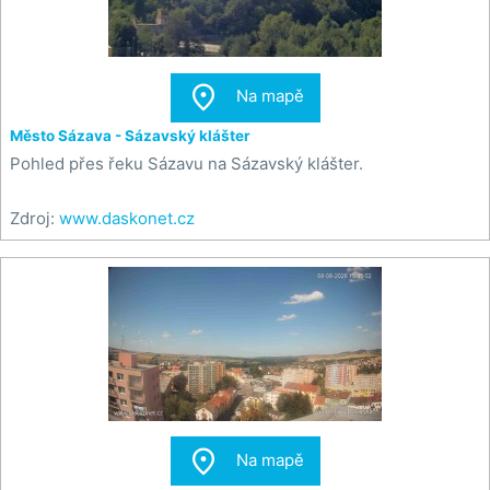

Na mapě
Město Sázava - Sázavský klášter
Pohled přes řeku Sázavu na Sázavský klášter.
Zdroj:
www.daskonet.cz

Na mapě