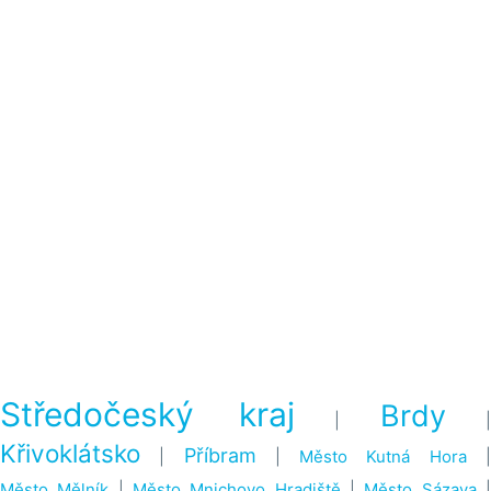
Středočeský kraj
Brdy
|
|
Křivoklátsko
Příbram
|
|
Město Kutná Hora
Město Mělník
|
Město Mnichovo Hradiště
|
Město Sázava