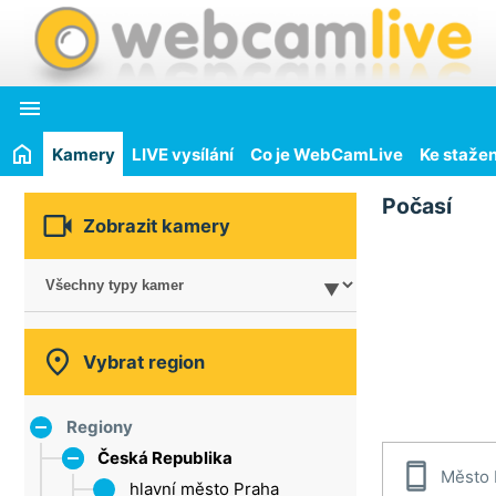

Kamery
LIVE vysílání
Co je WebCamLive
Ke stažen
Počasí

Zobrazit kamery

Vybrat region
Regiony
Česká Republika

Město 
hlavní město Praha