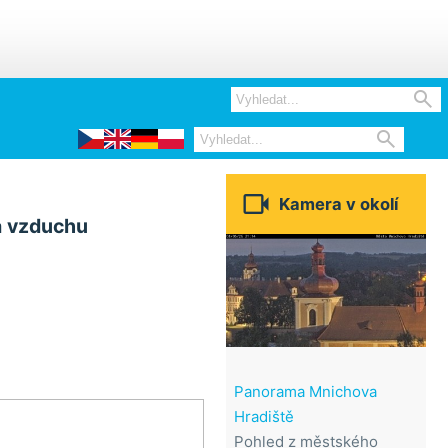



Kamera v okolí
a vzduchu
Panorama Mnichova
Hradiště
Pohled z městského