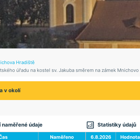
chova Hradiště
tského úřadu na kostel sv. Jakuba směrem na zámek Mnichovo 
a v okolí

í naměřené údaje
Statistiky údajů
Čas
Naměřeno
6.8.2026
Hodnota