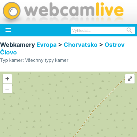


Webkamery
Evropa
>
Chorvatsko
>
Ostrov
Čiovo
Typ kamer: Všechny typy kamer
+
⤢
–