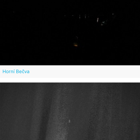
Horní Bečva