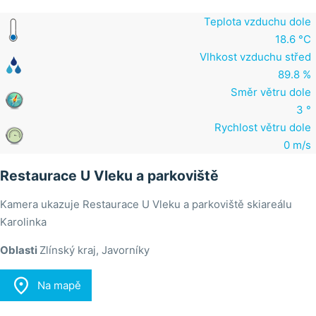
Teplota vzduchu dole
18.6 °C
Vlhkost vzduchu střed
89.8 %
Směr větru dole
3 °
Rychlost větru dole
0 m/s
Restaurace U Vleku a parkoviště
Kamera ukazuje Restaurace U Vleku a parkoviště skiareálu
Karolinka
Oblasti
Zlínský kraj, Javorníky

Na mapě