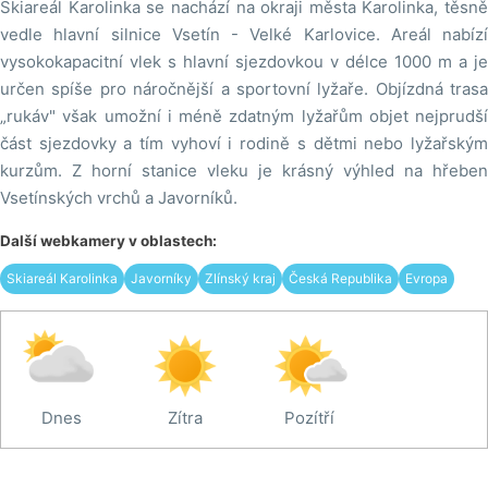
Skiareál Karolinka se nachází na okraji města Karolinka, těsně
vedle hlavní silnice Vsetín - Velké Karlovice. Areál nabízí
vysokokapacitní vlek s hlavní sjezdovkou v délce 1000 m a je
určen spíše pro náročnější a sportovní lyžaře. Objízdná trasa
„rukáv" však umožní i méně zdatným lyžařům objet nejprudší
část sjezdovky a tím vyhoví i rodině s dětmi nebo lyžařským
kurzům. Z horní stanice vleku je krásný výhled na hřeben
Vsetínských vrchů a Javorníků.
Další webkamery v oblastech:
Skiareál Karolinka
Javorníky
Zlínský kraj
Česká Republika
Evropa
Dnes
Zítra
Pozítří