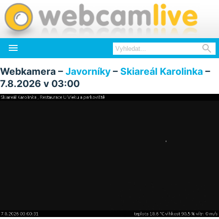


Webkamera –
Javorníky
–
Skiareál Karolinka
–
7.8.2026 v 03:00