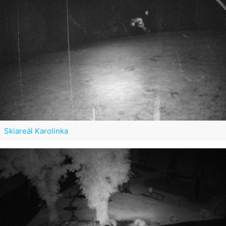
Skiareál Karolinka