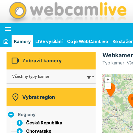

Kamery
LIVE vysílání
Co je WebCamLive
Ke stažen
Webkame

Zobrazit kamery
Typ kamer: Vš
+
–

Vybrat region
Regiony
Česká Republika
Chorvatsko
hlavní město Praha