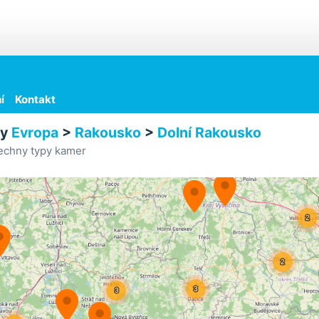
í
Kontakt
ry
Evropa
>
Rakousko
>
Dolní Rakousko
echny typy kamer