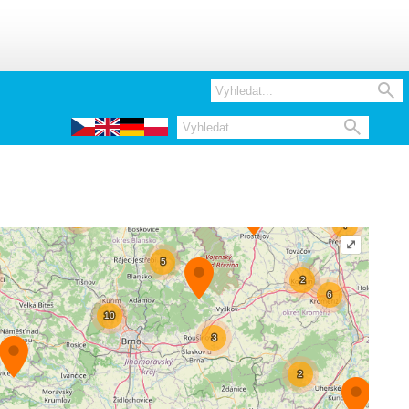


⤢