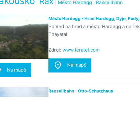
Rakousko
Rax
|
|
Město Hardegg
|
Raxseilbahn
Město Hardegg - Hrad Hardegg, Dyje, Podyj
Pohled na hrad a město Hardegg a na řek
Thayatal
Zdroj:
www.feratel.com

Na mapě

Na mapě
Raxseilbahn - Otto-Schutzhaus
Pohled od
horské chaty arcivévody Otty
s

Na mapě