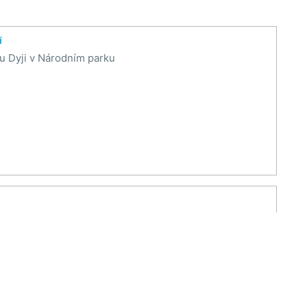
í
u Dyji v Národním parku
měrem na severovýchod.