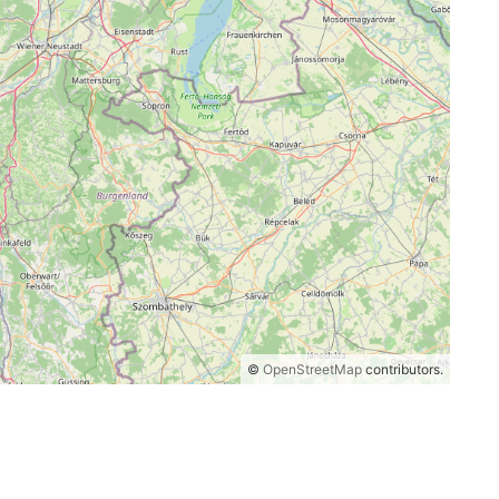
©
OpenStreetMap
contributors.