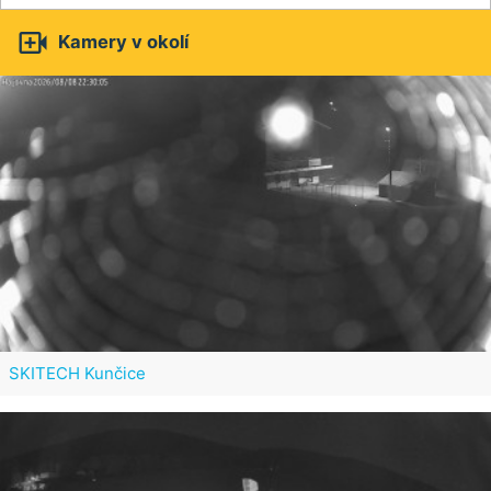

Kamery v okolí
SKITECH Kunčice