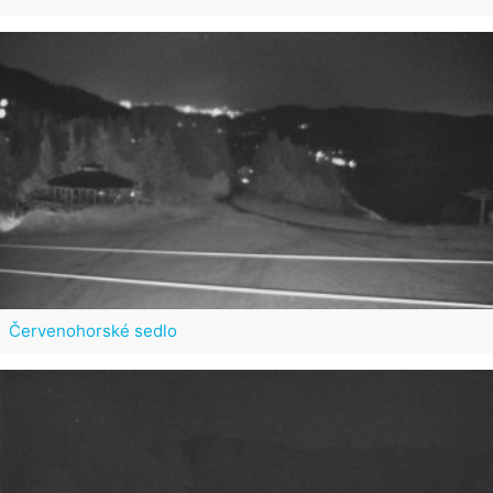
Červenohorské sedlo