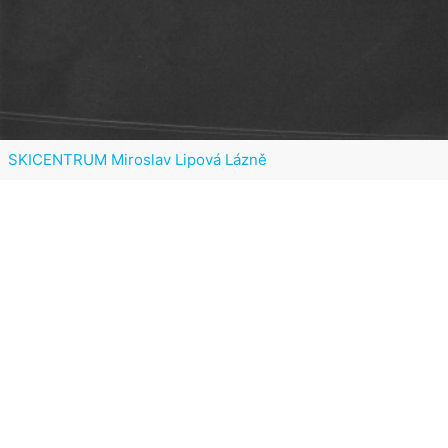
SKICENTRUM Miroslav Lipová Lázně