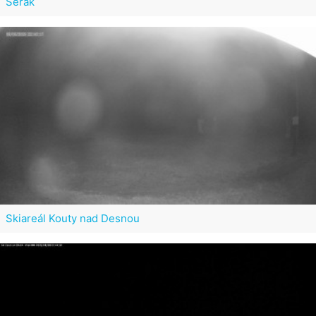
Šerák
Skiareál Kouty nad Desnou