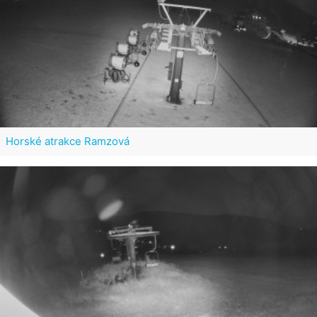
Horské atrakce Ramzová