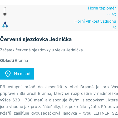
Horní teploměr
-- °C
Horní vlhkost vzduchu
-- %
Červená sjezdovka Jednička
Začátek červené sjezdovky u vleku Jednička
Oblasti
Branná

Na mapě
Při vstupní bráně do Jeseníků v obci Branná je pro Vás
připraven Ski areál Branná, který se rozprostírá v nadmořské
výšce 630 - 730 metů a disponuje čtyřmi sjezdovkami, které
jsou vhodné jak pro začátečníky, tak pokročilé lyžaře. Přepravu
lyžařů zajišťuje dvousedačková lanovka - typu LEITNER S2,