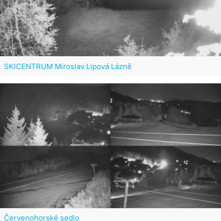
SKICENTRUM Miroslav Lipová Lázně
Červenohorské sedlo