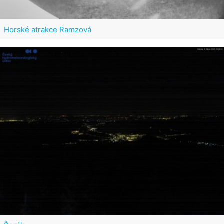
Horské atrakce Ramzová