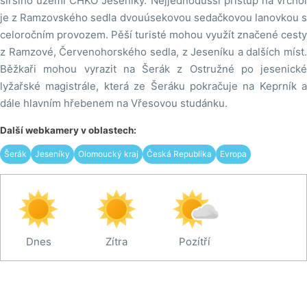
širšího území CHKO Jeseníky. Nejjednodušší přístup na vrchol
je z Ramzovského sedla dvouúsekovou sedačkovou lanovkou s
celoročním provozem. Pěší turisté mohou využít značené cesty
z Ramzové, Červenohorského sedla, z Jeseníku a dalších míst.
Běžkaři mohou vyrazit na Šerák z Ostružné po jesenické
lyžařské magistrále, která ze Šeráku pokračuje na Keprník a
dále hlavním hřebenem na Vřesovou studánku.
Další webkamery v oblastech:
Šerák
Jeseníky
Olomoucký kraj
Česká Republika
Evropa
Dnes
Zítra
Pozítří