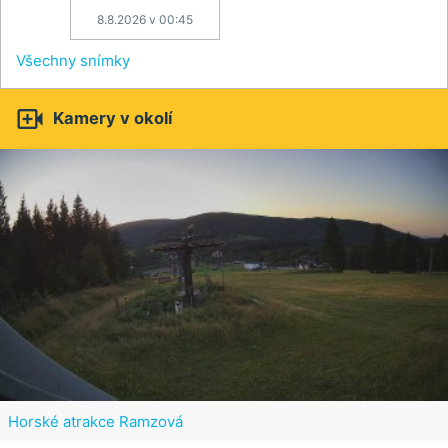
8.8.2026 v 00:45
Všechny snímky

Kamery v okolí
Horské atrakce Ramzová