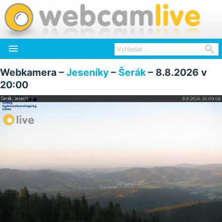


Webkamera –
Jeseníky
–
Šerák
– 8.8.2026 v
20:00