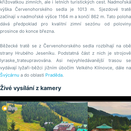
křižovatkou zimních, ale i letních turistických cest. Nadmořská
výška Červenohorského sedla je 1013 m. Sjezdové tratě
začínají v nadmořské výšce 1164 m a končí 862 m. Tato poloha
dává předpoklad pro kvalitní zimní sezónu od poloviny
prosince do konce března.
Běžecké tratě se z Červenohorského sedla rozbíhají na obě
strany Hrubého Jeseníku. Podstatná část z nich je strojově
lyraske_trateupravována. Asi nejvyhledávanější trasou se
vydávají lyžaři-běžci jižním úbočím Velkého Klínovce, dále na
Švýcárnu
a do oblasti
Praděda
.
Živé vysílání z kamery