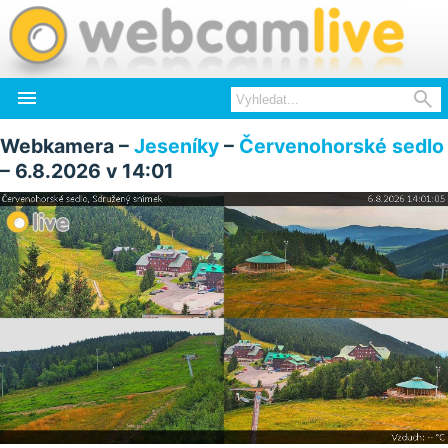


Webkamera –
Jeseníky
–
Červenohorské sedlo
– 6.8.2026 v 14:01