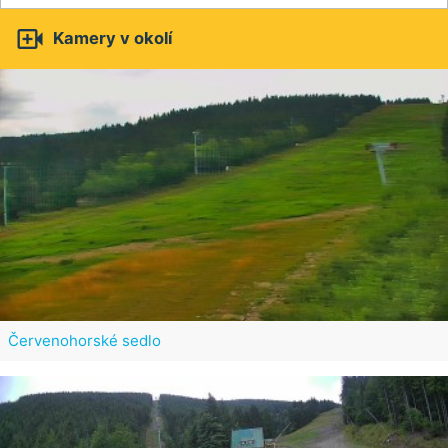

Kamery v okolí
Červenohorské sedlo