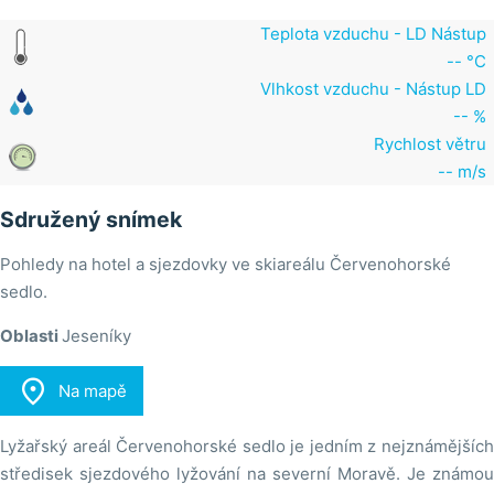
Teplota vzduchu - LD Nástup
-- °C
Vlhkost vzduchu - Nástup LD
-- %
Rychlost větru
-- m/s
Sdružený snímek
Pohledy na hotel a sjezdovky ve skiareálu Červenohorské
sedlo.
Oblasti
Jeseníky

Na mapě
Lyžařský areál Červenohorské sedlo je jedním z nejznámějších
středisek sjezdového lyžování na severní Moravě. Je známou