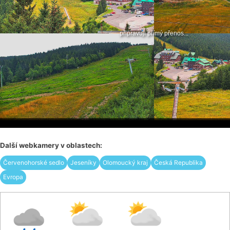
Další webkamery v oblastech:
Červenohorské sedlo
Jeseníky
Olomoucký kraj
Česká Republika
Evropa