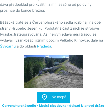
dává předpoklad pro kvalitní zimní sezónu od poloviny
prosince do konce března.
Běžecké tratě se z Červenohorského sedla rozbíhají na obě
strany Hrubého Jeseníku. Podstatná část z nich je strojově
lyraske_trateupravována. Asi nejvyhledávanější trasou se
vydávají lyžaři-běžci jižním úbočím Velkého Klínovce, dále na
Švýcárnu
a do oblasti
Praděda
.

Na mapě
Červenohorské sedlo - Modrá sjezdovka - dojezd k lanové dráze