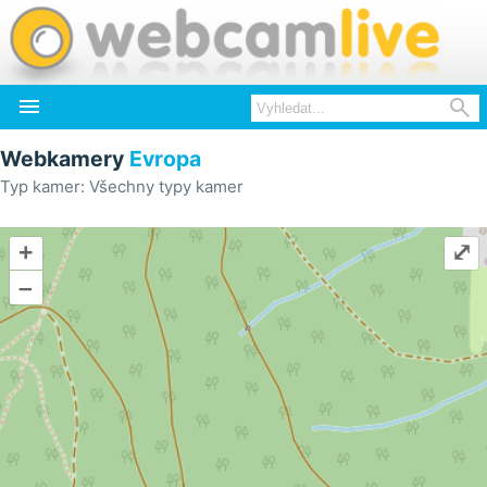


Webkamery
Evropa
Typ kamer: Všechny typy kamer
+
⤢
–