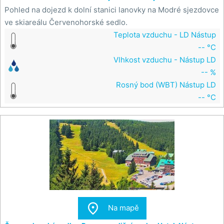
Pohled na dojezd k dolní stanici lanovky na Modré sjezdovce
ve skiareálu Červenohorské sedlo.
Teplota vzduchu - LD Nástup
-- °C
Vlhkost vzduchu - Nástup LD
-- %
Rosný bod (WBT) Nástup LD
-- °C

Na mapě