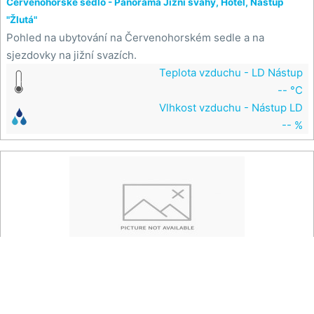
Červenohorské sedlo - Panorama Jižní svahy, Hotel, Nástup
"Žlutá"
Pohled na ubytování na Červenohorském sedle a na
sjezdovky na jižní svazích.
Teplota vzduchu - LD Nástup
-- °C
Vlhkost vzduchu - Nástup LD
-- %

Na mapě
Červenohorské sedlo - Panorama sjezdovka "Červená"