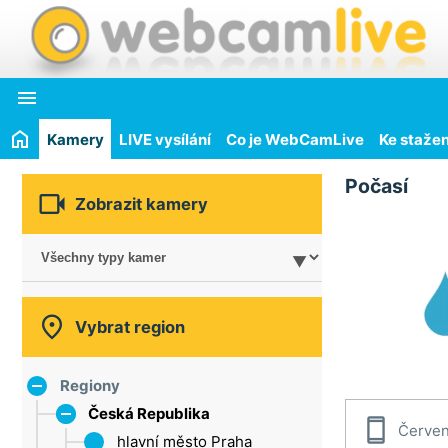

Kamery
LIVE vysílání
Co je WebCamLive
Ke stažen
Počasí

Zobrazit kamery

Vybrat region
Regiony
Česká Republika

Červen
hlavní město Praha