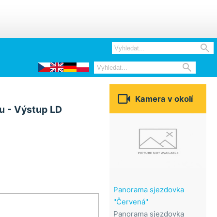



Kamera v okolí
u - Výstup LD
Panorama sjezdovka
"Červená"
u
Panorama sjezdovka