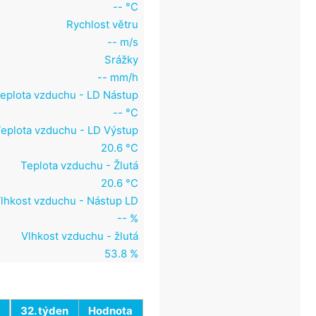
-- °C
Rychlost větru
-- m/s
Srážky
-- mm/h
eplota vzduchu - LD Nástup
-- °C
eplota vzduchu - LD Výstup
20.6 °C
Teplota vzduchu - Žlutá
20.6 °C
lhkost vzduchu - Nástup LD
-- %
Vlhkost vzduchu - žlutá
53.8 %
32. týden
Hodnota