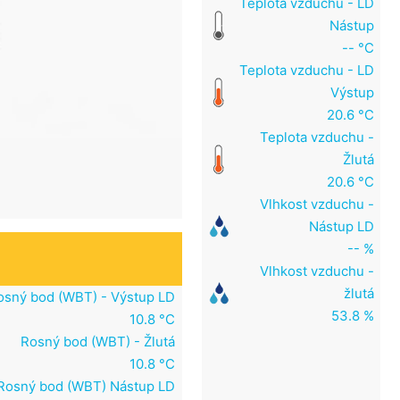
Teplota vzduchu - LD
Nástup
-- °C
Teplota vzduchu - LD
Výstup
20.6 °C
Teplota vzduchu -
Žlutá
20.6 °C
Vlhkost vzduchu -
Nástup LD
-- %
Vlhkost vzduchu -
žlutá
osný bod (WBT) - Výstup LD
53.8 %
10.8 °C
Rosný bod (WBT) - Žlutá
10.8 °C
Rosný bod (WBT) Nástup LD