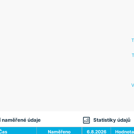
T
T
V

í naměřené údaje
Statistiky údajů
Čas
Naměřeno
6.8.2026
Hodnota