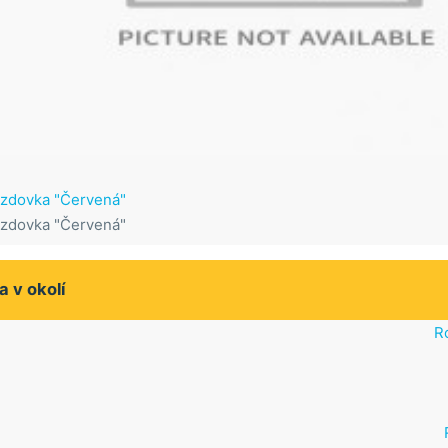
zdovka "Červená"
zdovka "Červená"
a v okolí
R