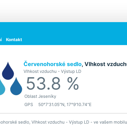
í
Kontakt
Červenohorské sedlo
, Vlhkost vzduch
Vlhkost vzduchu - Výstup LD
53.8 %
Oblast
Jeseníky
GPS
50°7'31.05"N, 17°9'10.74"E
ohorské sedlo, Vlhkost vzduchu - Výstup LD - ve vašem mobil