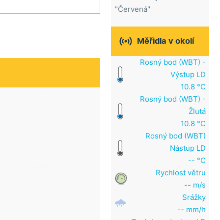
"Červená"

Měřidla v okolí
Rosný bod (WBT) -
Výstup LD
10.8 °C
Rosný bod (WBT) -
Žlutá
10.8 °C
Rosný bod (WBT)
Nástup LD
-- °C
Rychlost větru
-- m/s
Srážky
-- mm/h