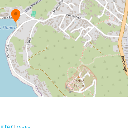
rter
|
Murter