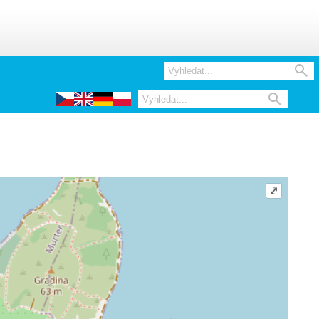


⤢