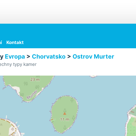
í
Kontakt
ry
Evropa
>
Chorvatsko
>
Ostrov Murter
echny typy kamer