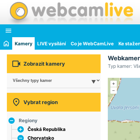

Kamery
LIVE vysílání
Co je WebCamLive
Ke stažen
Webkame

Zobrazit kamery
Typ kamer: Vš
+
–

Vybrat region
Regiony
Česká Republika
Chorvatsko
hlavní město Praha