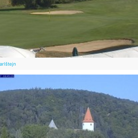
arlštejn