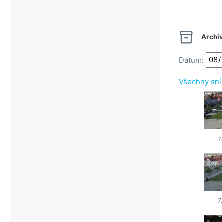
Veselí nad Moravou
Vsetín

Archi
Vsetínské beskydy
Zlín
Datum:
Všechny sn
7
7