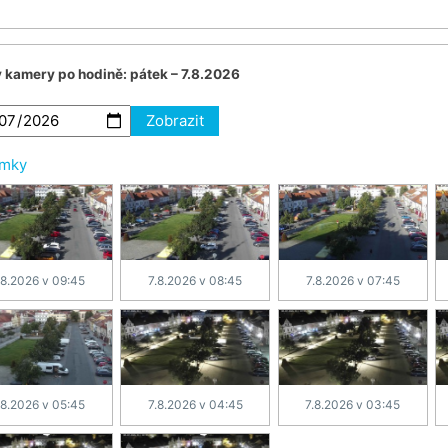
v kamery po hodině:
pátek – 7.8.2026
Zobrazit
ímky
.8.2026 v 09:45
7.8.2026 v 08:45
7.8.2026 v 07:45
.8.2026 v 05:45
7.8.2026 v 04:45
7.8.2026 v 03:45