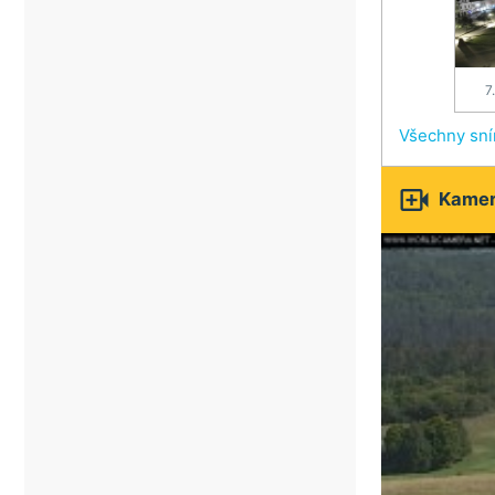
7
Všechny sn

Kamery