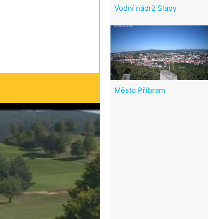
Vodní nádrž Slapy
Město Příbram