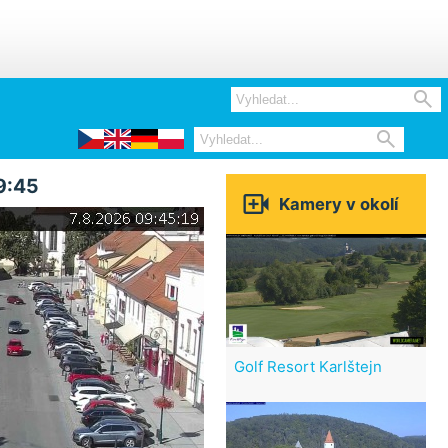


9:45

Kamery v okolí
Golf Resort Karlštejn