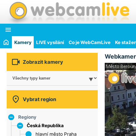

Kamery
LIVE vysílání
Co je WebCamLive
Ke stažen
Webkamer

Zobrazit kamery

Vybrat region
Regiony
Česká Republika
hlavní město Praha