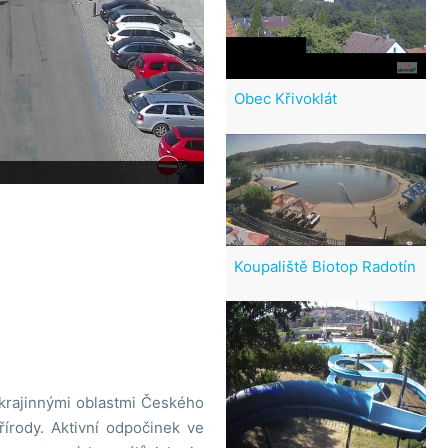
Obec Křivoklát
Koupaliště Biotop Radotín
krajinnými oblastmi Českého
řírody. Aktivní odpočinek ve