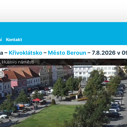
í
Kontakt
a –
Křivoklátsko
–
Město Beroun
– 7.8.2026 v 0