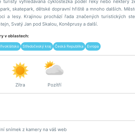
 turisty vyhledávaná cyklostezka podél řeky nebo některý ze
park, skatepark, dětské dopravní hřiště a mnoho dalších. Měst
ci a lesy. Krajinou prochází řada značených turistických stez
štejn, Svatý Jan pod Skalou, Koněprusy a další.
y v oblastech:
řivoklátsko
Středočeský kraj
Česká Republika
Evropa
Zítra
Pozítří
lní snímek z kamery na váš web