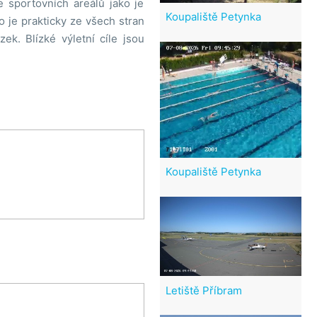
 sportovních areálů jako je
Koupaliště Petynka
o je prakticky ze všech stran
ek. Blízké výletní cíle jsou
Koupaliště Petynka
Letiště Příbram