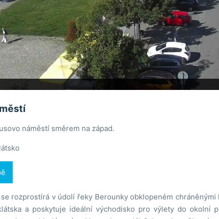
městí
usovo náměstí směrem na západ.
látsko
pě
se rozprostírá v údolí řeky Berounky obklopeném chráněnými 
klátska a poskytuje ideální východisko pro výlety do okolní p