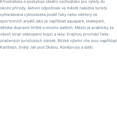
Křivoklátska a poskytuje ideální východisko pro výlety do
okolní přírody. Aktivní odpočinek ve městě nabídne turisty
vyhledávaná cyklostezka podél řeky nebo některý ze
sportovních areálů jako je například aquapark, skatepark,
dětské dopravní hřiště a mnoho dalších. Město je prakticky ze
všech stran obklopeno kopci a lesy. Krajinou prochází řada
značených turistických stezek. Blízké výletní cíle jsou například
Karlštejn, Svatý Jan pod Skalou, Koněprusy a další.

Na mapě
Město Beroun - Husovo náměstí