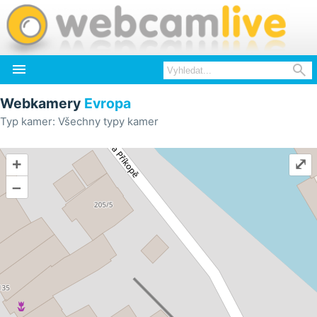


Webkamery
Evropa
Typ kamer: Všechny typy kamer
+
⤢
–