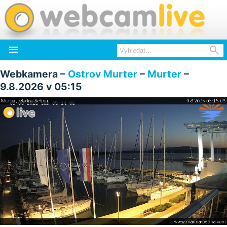


Webkamera –
Ostrov Murter
–
Murter
–
9.8.2026 v 05:15