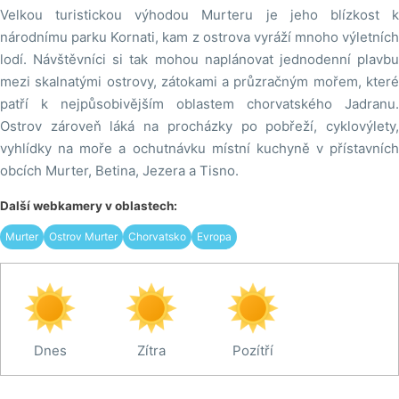
Velkou turistickou výhodou Murteru je jeho blízkost k
národnímu parku Kornati, kam z ostrova vyráží mnoho výletních
lodí. Návštěvníci si tak mohou naplánovat jednodenní plavbu
mezi skalnatými ostrovy, zátokami a průzračným mořem, které
patří k nejpůsobivějším oblastem chorvatského Jadranu.
Ostrov zároveň láká na procházky po pobřeží, cyklovýlety,
vyhlídky na moře a ochutnávku místní kuchyně v přístavních
obcích Murter, Betina, Jezera a Tisno.
Další webkamery v oblastech:
Murter
Ostrov Murter
Chorvatsko
Evropa
Dnes
Zítra
Pozítří