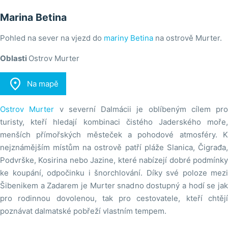
Marina Betina
Pohled na sever na vjezd do
mariny Betina
na ostrově Murter.
Oblasti
Ostrov Murter

Na mapě
Ostrov Murter
v severní Dalmácii je oblíbeným cílem pro
turisty, kteří hledají kombinaci čistého Jaderského moře,
menších přímořských městeček a pohodové atmosféry. K
nejznámějším místům na ostrově patří pláže Slanica, Čigrađa,
Podvrške, Kosirina nebo Jazine, které nabízejí dobré podmínky
ke koupání, odpočinku i šnorchlování. Díky své poloze mezi
Šibenikem a Zadarem je Murter snadno dostupný a hodí se jak
pro rodinnou dovolenou, tak pro cestovatele, kteří chtějí
poznávat dalmatské pobřeží vlastním tempem.