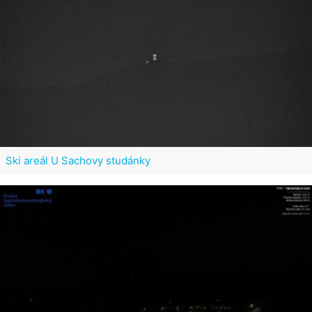
Ski areál U Sachovy studánky