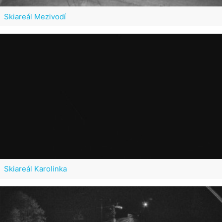
Skiareál Mezivodí
Skiareál Karolinka