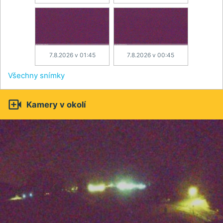
7.8.2026 v 01:45
7.8.2026 v 00:45
Všechny snímky

Kamery v okolí