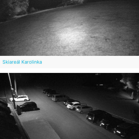
Skiareál Karolinka