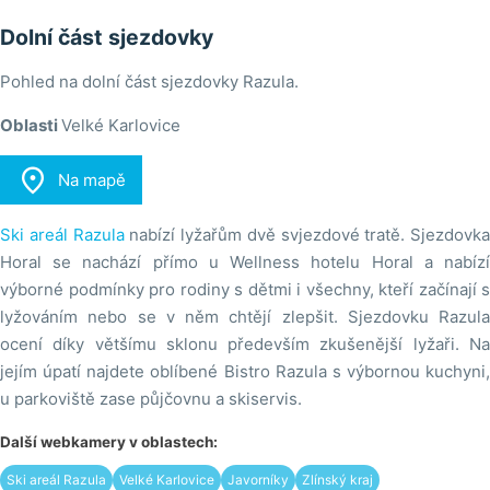
Dolní část sjezdovky
Pohled na dolní část sjezdovky Razula.
Oblasti
Velké Karlovice

Na mapě
Ski areál Razula
nabízí lyžařům dvě svjezdové tratě. Sjezdovka
Horal se nachází přímo u Wellness hotelu Horal a nabízí
výborné podmínky pro rodiny s dětmi i všechny, kteří začínají s
lyžováním nebo se v něm chtějí zlepšit. ​​​​​​Sjezdovku Razula
ocení díky většímu sklonu především zkušenější lyžaři. Na
jejím úpatí najdete oblíbené Bistro Razula s výbornou kuchyni,
u parkoviště zase půjčovnu a skiservis.
Další webkamery v oblastech:
Ski areál Razula
Velké Karlovice
Javorníky
Zlínský kraj