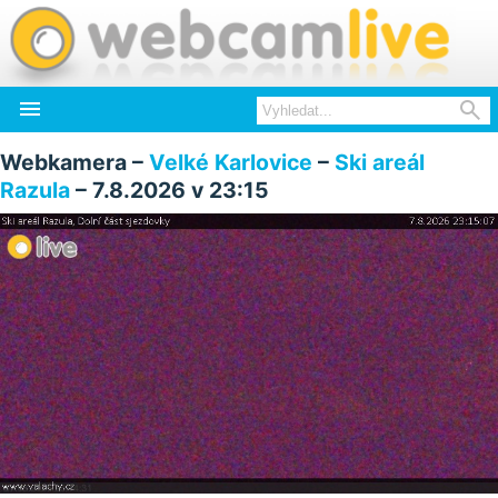


Webkamera –
Velké Karlovice
–
Ski areál
Razula
– 7.8.2026 v 23:15