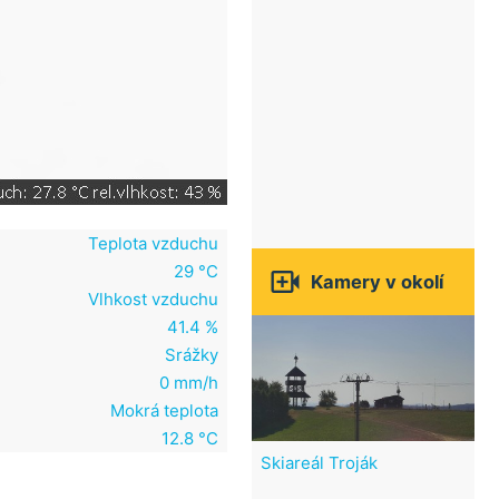
Teplota vzduchu
29 °C

Kamery v okolí
Vlhkost vzduchu
41.4 %
Srážky
0 mm/h
Mokrá teplota
12.8 °C
Skiareál Troják