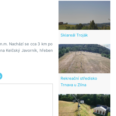
Skiareál Troják
m.n.m. Nachází se cca 3 km po
 na Kelčský Javorník, hřeben
a
Rekreační středisko
Trnava u Zlína