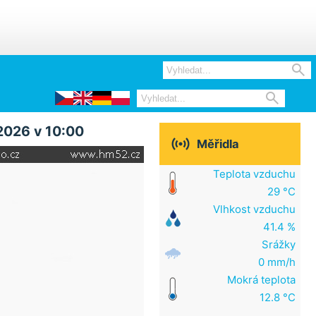


2026 v 10:00

Měřidla
Teplota vzduchu
29 °C
Vlhkost vzduchu
41.4 %
Srážky
0 mm/h
Mokrá teplota
12.8 °C