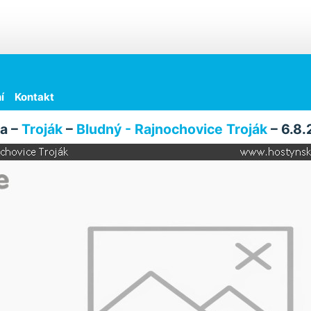
í
Kontakt
a –
Troják
–
Bludný - Rajnochovice Troják
– 6.8.