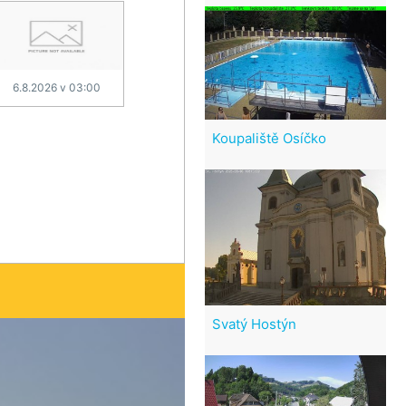
6.8.2026 v 03:00
Koupaliště Osíčko
Svatý Hostýn