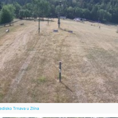
edisko Trnava u Zlína