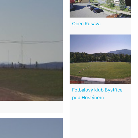
Obec Rusava
Fotbalový klub Bystřice
pod Hostýnem