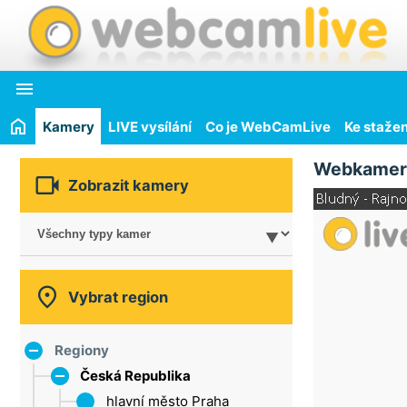

Kamery
LIVE vysílání
Co je WebCamLive
Ke stažen
Webkamer

Zobrazit kamery

Vybrat region
Regiony
Česká Republika
hlavní město Praha