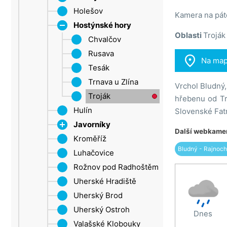
Šluknovský výběžek
Holešov
Roštín
Kamera na páte
Ústí nad Labem
Hostýnské hory
Oblasti
Troják
Žatec
Chvalčov
Rusava

Na ma
Tesák
Trnava u Zlína
Vrchol Bludný,
Troják
hřebenu od Tr
Hulín
Slovenské Fatr
Javorníky
Další webkamer
Kroměříž
Velké Karlovice
Bludný - Rajnoch
Luhačovice
Rožnov pod Radhoštěm
Uherské Hradiště
Uherský Brod
Uherský Ostroh
Dnes
Valašské Klobouky