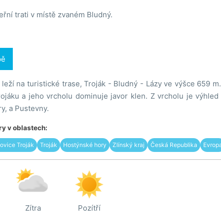
řní trati v místě zvaném Bludný.
pě
 leží na turistické trase, Troják - Bludný - Lázy ve výšce 659 
ojáku a jeho vrcholu dominuje javor klen. Z vrcholu je výhled
y, a Pustevny.
y v oblastech:
ovice Troják
Troják
Hostýnské hory
Zlínský kraj
Česká Republika
Evrop
Zítra
Pozítří