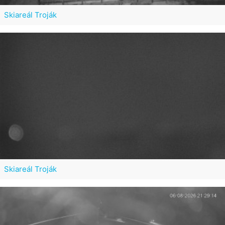
Skiareál Troják
Skiareál Troják