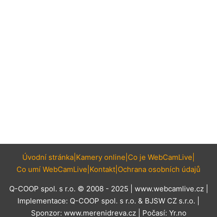
Úvodní stránka
Kamery online
Co je WebCamLive
Co umí WebCamLive
Kontakt
Ochrana osobních údajů
Q-COOP spol. s r.o. © 2008 - 2025 |
www.webcamlive.cz
|
Implementace:
Q-COOP spol. s r.o.
&
BJSW CZ s.r.o.
|
Sponzor:
www.merenidreva.cz
| Počasí:
Yr.no