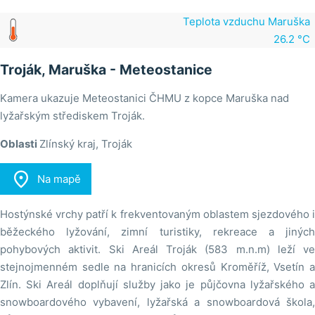
Teplota vzduchu Maruška
26.2 °C
Troják, Maruška - Meteostanice
Kamera ukazuje Meteostanici ČHMU z kopce Maruška nad
lyžařským střediskem Troják.
Oblasti
Zlínský kraj, Troják

Na mapě
Hostýnské vrchy patří k frekventovaným oblastem sjezdového i
běžeckého lyžování, zimní turistiky, rekreace a jiných
pohybových aktivit. Ski Areál Troják (583 m.n.m) leží ve
stejnojmenném sedle na hranicích okresů Kroměříž, Vsetín a
Zlín. Ski Areál doplňují služby jako je půjčovna lyžařského a
snowboardového vybavení, lyžařská a snowboardová škola,