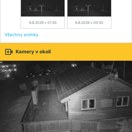
6.8.2026 v 01:55
6.8.2026 v 00:55
Všechny snímky

Kamery v okolí