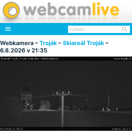


Webkamera –
Troják
–
Skiareál Troják
–
6.8.2026 v 21:35