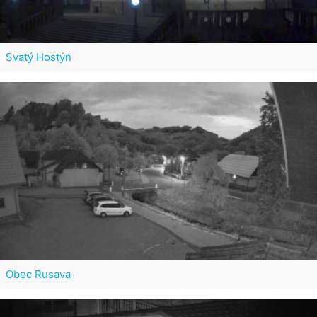
Svatý Hostýn
Obec Rusava