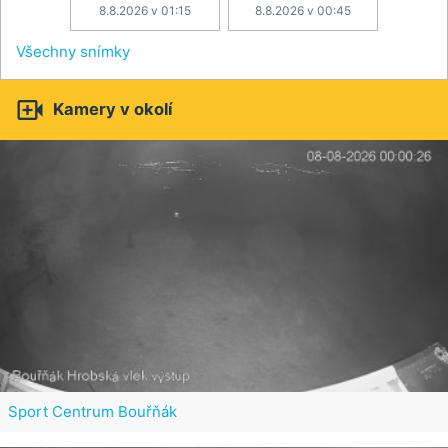
8.8.2026 v 01:15
8.8.2026 v 00:45
Všechny snímky

Kamery v okolí
Sport Centrum Bouřňák