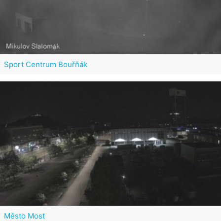
Sport Centrum Bouřňák
Město Most