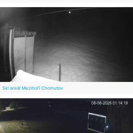
Ski areál Mezihoří Chomutov