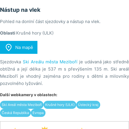
Nástup na vlek
Pohled na donlní část sjezdovky a nástup na vlek.
Oblasti
Krušné hory (ULK)

Na mapě
Sjezdovka
Ski Areálu města Meziboří
je udávaná jako středně
obtížná a její délka je 537 m s převýšením 135 m. Ski areál
Meziboří je vhodný zejména pro rodiny s dětmi a milovníky
pozvolného lyžování.
Další webkamery v oblastech:
Ski Areál města Meziboří
Krušné hory (ULK)
Ústecký kraj
Česká Republika
Evropa