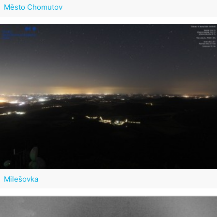
Město Chomutov
Milešovka