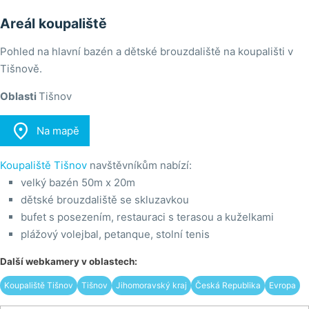
Areál koupaliště
Pohled na hlavní bazén a dětské brouzdaliště na koupališti v
Tišnově.
Oblasti
Tišnov

Na mapě
Koupaliště Tišnov
navštěvníkům nabízí:
velký bazén 50m x 20m
dětské brouzdaliště se skluzavkou
bufet s posezením, restauraci s terasou a kuželkami
plážový volejbal, petanque, stolní tenis
Další webkamery v oblastech:
Koupaliště Tišnov
Tišnov
Jihomoravský kraj
Česká Republika
Evropa