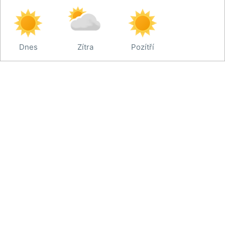
Dnes
Zítra
Pozítří