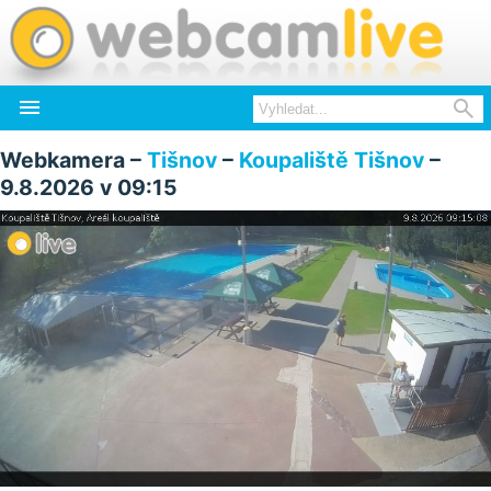


Webkamera –
Tišnov
–
Koupaliště Tišnov
–
9.8.2026 v 09:15