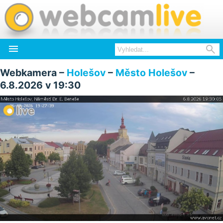


Webkamera –
Holešov
–
Město Holešov
–
6.8.2026 v 19:30