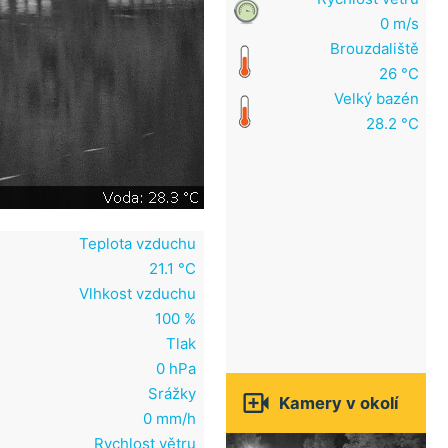
0 m/s
Brouzdaliště
26 °C
Velký bazén
28.2 °C
Teplota vzduchu
21.1 °C
Vlhkost vzduchu
100 %
Tlak
0 hPa
Srážky

Kamery v okolí
0 mm/h
Rychlost větru