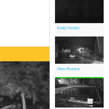
Svatý Hostýn
Obec Rusava