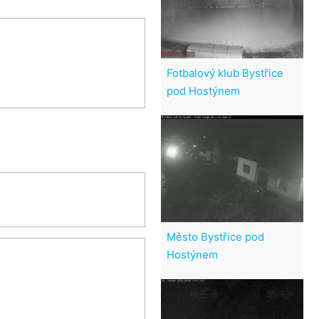
Fotbalový klub Bystřice
pod Hostýnem
Město Bystřice pod
Hostýnem