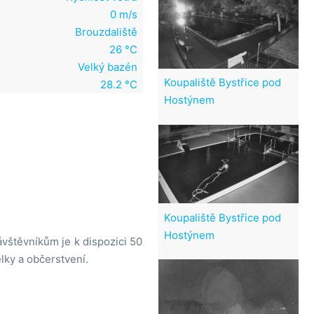
0 m/s
Brouzdaliště
26 °C
Velký bazén
Koupaliště Bystřice pod
28.2 °C
Hostýnem
Koupaliště Bystřice pod
Hostýnem
vštěvníkům je k dispozici 50
lky a občerstvení.