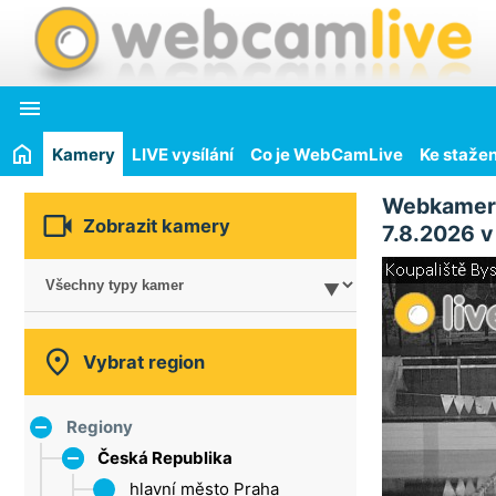

Kamery
LIVE vysílání
Co je WebCamLive
Ke stažen
Webkamer

Zobrazit kamery
7.8.2026 v

Vybrat region
Regiony
Česká Republika
hlavní město Praha