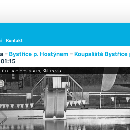
í
Kontakt
a –
Bystřice p. Hostýnem
–
Koupaliště Bystřic
 01:15