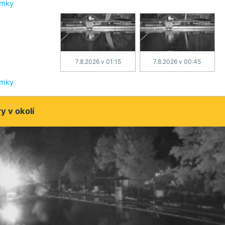
ímky
7.8.2026 v 01:15
7.8.2026 v 00:45
ímky
 v okolí