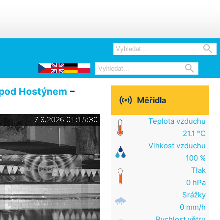


e pod Hostýnem
–

Měřidla
Teplota vzduchu
21.1 °C
Vlhkost vzduchu
100 %
Tlak
0 hPa
Srážky
0 mm/h
Rychlost větru