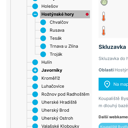
Šluknovský výběžek
Holešov
Roštín
Ústí nad Labem
Hostýnské hory
Žatec
Chvalčov
Rusava
Tesák
Trnava u Zlína
Skluzavka
Troják
Skluzavka do h
Hulín
Oblasti
Hostýn
Javorníky
Kroměříž
Velké Karlovice

Na ma
Luhačovice
Rožnov pod Radhoštěm
Koupaliště By
Uherské Hradiště
m dlouhý bazén
Uherský Brod
Další webkamer
Uherský Ostroh
Valašské Klobouky
Koupaliště Bystř