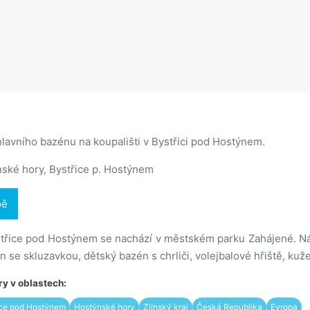
lavního bazénu na koupališti v Bystřici pod Hostýnem.
ské hory, Bystřice p. Hostýnem
pě
střice pod Hostýnem se nachází v městském parku Zahájené. Ná
 se skluzavkou, dětský bazén s chrliči, volejbalové hřiště, kuže
y v oblastech:
ice pod Hostýnem
Hostýnské hory
Zlínský kraj
Česká Republika
Evropa