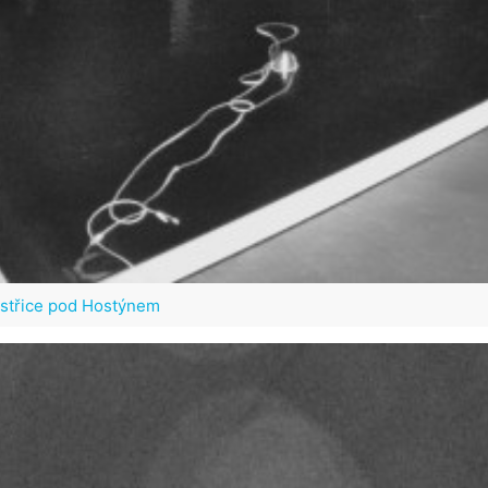
ystřice pod Hostýnem