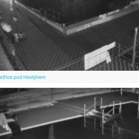
ystřice pod Hostýnem