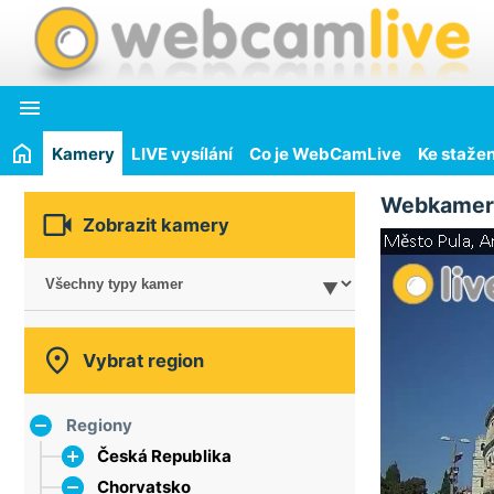

Kamery
LIVE vysílání
Co je WebCamLive
Ke stažen
Webkamer

Zobrazit kamery

Vybrat region
Regiony
Česká Republika
Chorvatsko
hlavní město Praha