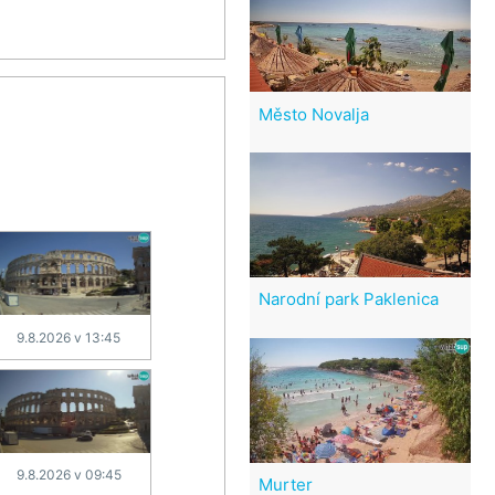
Město Novalja
Narodní park Paklenica
9.8.2026 v 13:45
9.8.2026 v 09:45
Murter