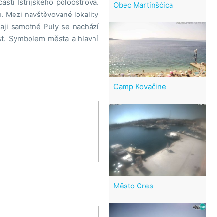
sti Istrijského poloostrova.
Obec Martinšćica
tů. Mezi navštěvované lokality
kraji samotné Puly se nachází
st. Symbolem města a hlavní
Camp Kovačine
Město Cres