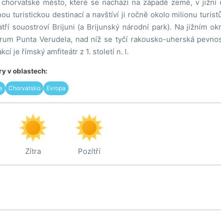
chorvatské město, které se nachází na západě země, v jižní čá
nou turistickou destinací a navštíví ji ročně okolo milionu turis
atří souostroví Brijuni (a Brijunský národní park). Na jižním o
ntrum Punta Verudela, nad níž se tyčí rakousko-uherská pevno
kcí je římský amfiteátr z 1. století n. l.
y v oblastech:
e
Chorvatsko
Evropa
Zítra
Pozítří