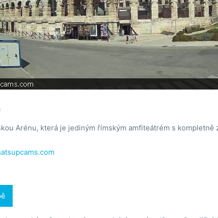
a
skou Arénu, která je jediným římským amfiteátrém s kompletně 
atsupcams.com
pě