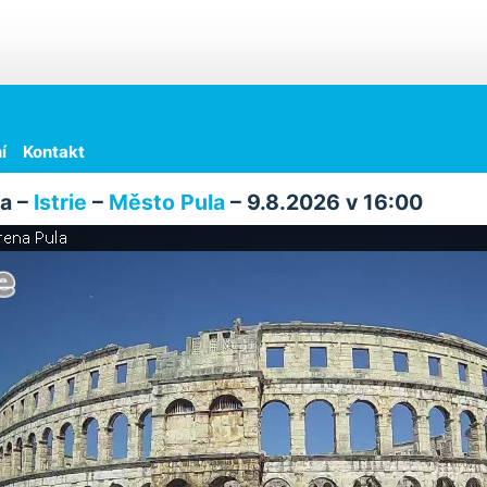
í
Kontakt
a –
Istrie
–
Město Pula
– 9.8.2026 v 16:00