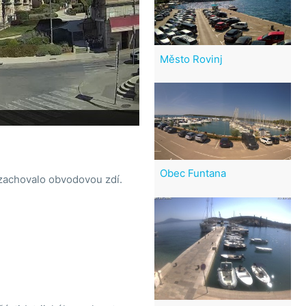
Město Rovinj
Obec Funtana
zachovalo obvodovou zdí.