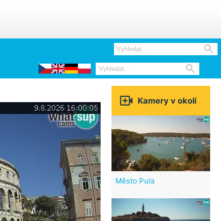



Kamery v okolí
Město Pula