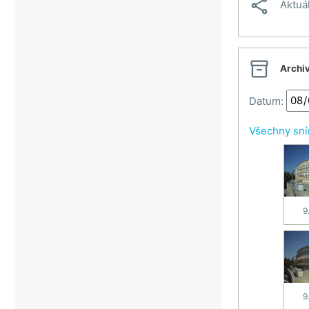

Aktuá

Archi
Datum:
Všechny sn
9
9