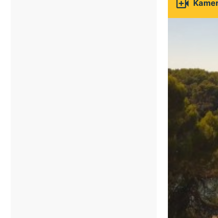

Kamery