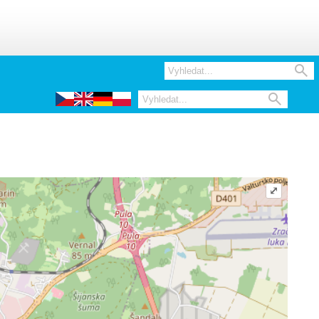


⤢