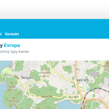
í
Kontakt
ry
Evropa
echny typy kamer