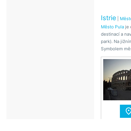
Istrie
|
Měst
Město Pula
je 
destinací a nav
park). Na jižn
Symbolem města 