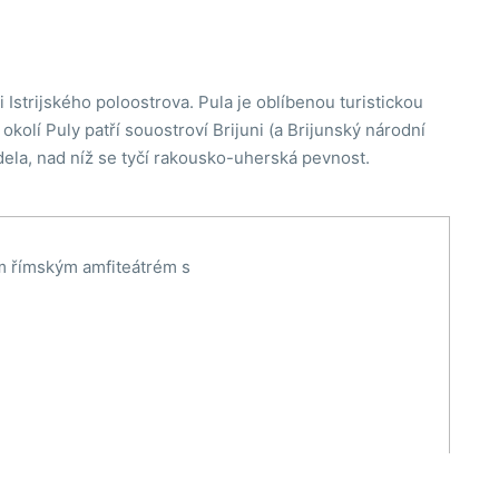
 Istrijského poloostrova. Pula je oblíbenou turistickou
 okolí Puly patří souostroví Brijuni (a Brijunský národní
dela, nad níž se tyčí rakousko-uherská pevnost.
ým římským amfiteátrém s