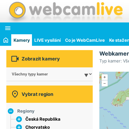

Kamery
LIVE vysílání
Co je WebCamLive
Ke stažen
Webkame

Zobrazit kamery
Typ kamer: Vš
+
–

Vybrat region
Regiony
Česká Republika
Chorvatsko
hlavní město Praha