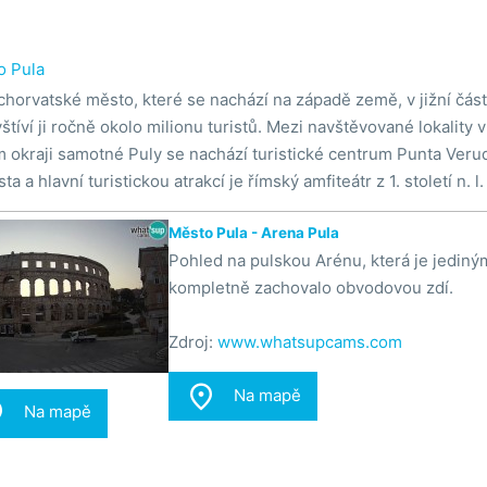
o Pula
chorvatské město, které se nachází na západě země, v jižní části
štíví ji ročně okolo milionu turistů. Mezi navštěvované lokality v
ím okraji samotné Puly se nachází turistické centrum Punta Veru
a hlavní turistickou atrakcí je římský amfiteátr z 1. století n. l.
Město Pula - Arena Pula
Pohled na pulskou Arénu, která je jedin
kompletně zachovalo obvodovou zdí.
Zdroj:
www.whatsupcams.com

Na mapě

Na mapě
Město Pula - Banjole