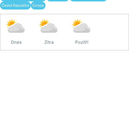
Česká Republika
Evropa
Dnes
Zítra
Pozítří