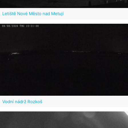
Letiště Nové Město nad Metují
Vodní nádrž Rozkoš