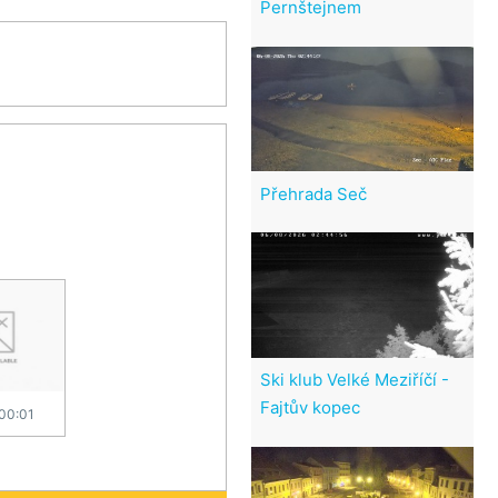
Pernštejnem
Přehrada Seč
Ski klub Velké Meziříčí -
Fajtův kopec
 00:01