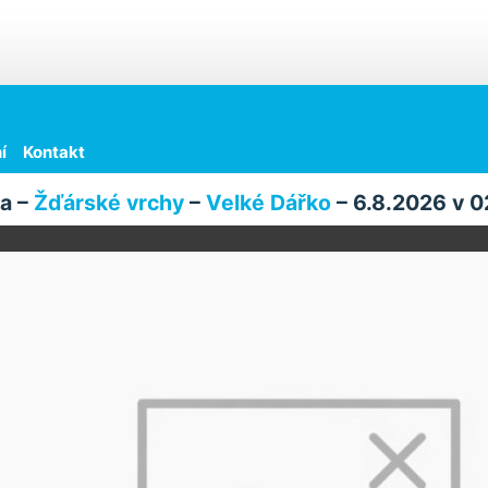
í
Kontakt
a –
Žďárské vrchy
–
Velké Dářko
– 6.8.2026 v 0