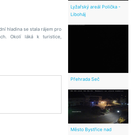
Lyžařský areál Polička -
Liboháj
ní hladina se stala rájem pro
h. Okolí láká k turistice,
Přehrada Seč
Město Bystřice nad