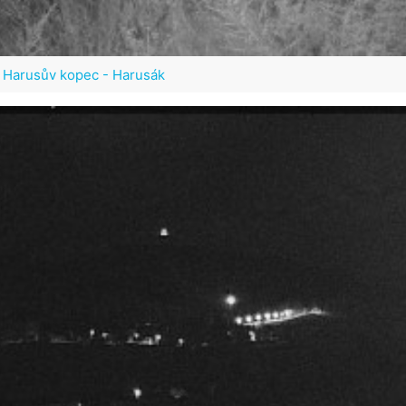
 Harusův kopec - Harusák