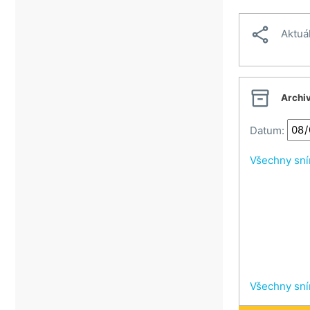
Veselí nad Moravou

Aktuá
Vsetín
Vsetínské beskydy
Zlín

Archi
Datum:
Všechny sn
Všechny sn