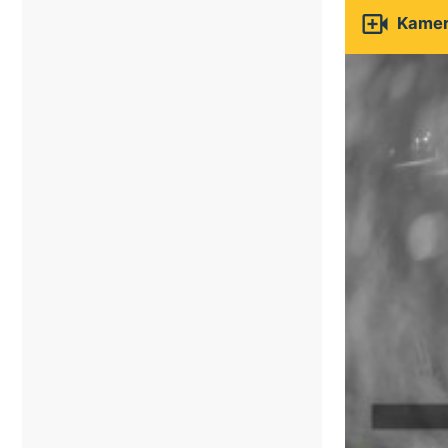

Kamery