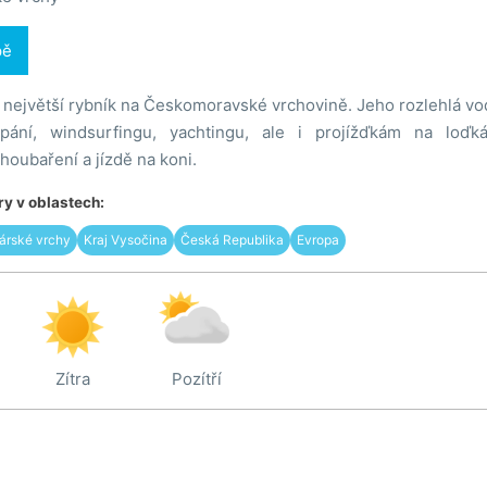
pě
 největší rybník na Českomoravské vrchovině. Jeho rozlehlá vod
pání, windsurfingu, yachtingu, ale i projížďkám na loďkác
 houbaření a jízdě na koni.
y v oblastech:
árské vrchy
Kraj Vysočina
Česká Republika
Evropa
Zítra
Pozítří