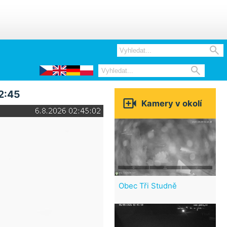


2:45

Kamery v okolí
Obec Tři Studně