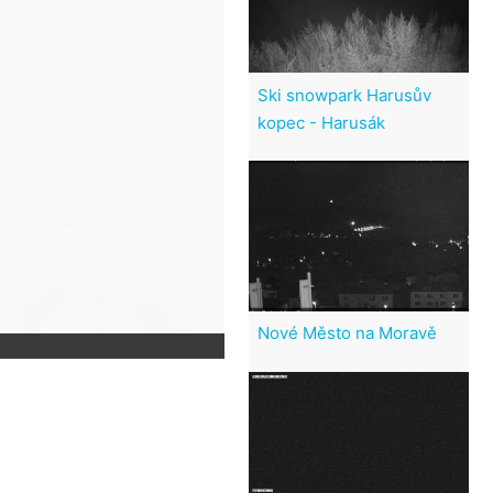
Ski snowpark Harusův
kopec - Harusák
Nové Město na Moravě