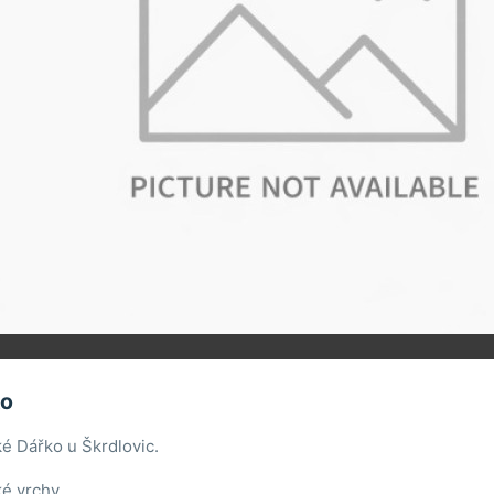
ko
é Dářko u Škrdlovic.
é vrchy