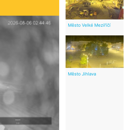
Město Velké Meziříčí
Město Jihlava