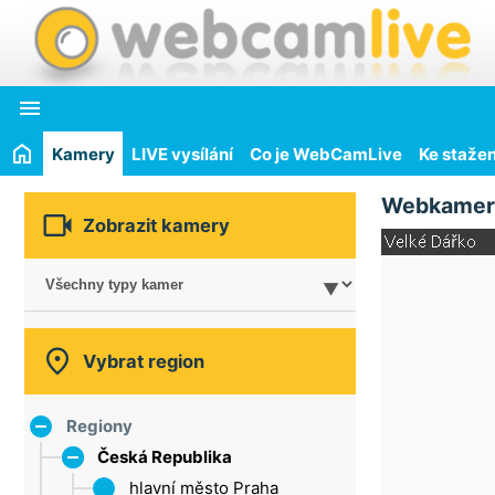

Kamery
LIVE vysílání
Co je WebCamLive
Ke stažen
Webkamer

Zobrazit kamery

Vybrat region
Regiony
Česká Republika
hlavní město Praha