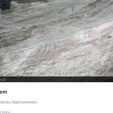
lem
zdovku Nad kostelem.
 hory