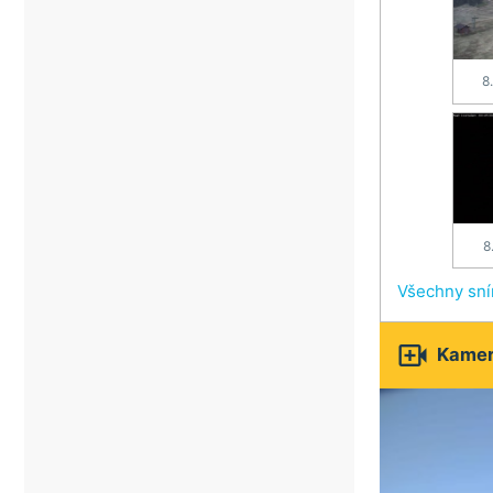
8
8
Všechny sn

Kamery