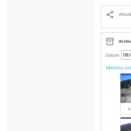
Vsetín

Aktuá
Vsetínské beskydy
Zlín

Archi
Datum:
Všechny sn
8