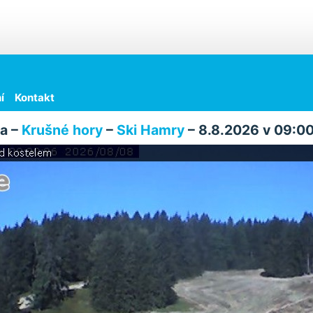
í
Kontakt
a –
Krušné hory
–
Ski Hamry
– 8.8.2026 v 09:0