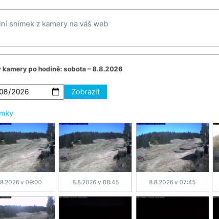
lní snímek z kamery na váš web
v kamery po hodině:
sobota – 8.8.2026
Zobrazit
ímky
.8.2026 v 09:00
8.8.2026 v 08:45
8.8.2026 v 07:45