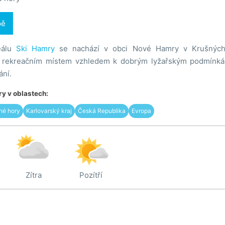
pě
eálu
Ski Hamry
se nachází v obci Nové Hamry v Krušných
 rekreačním místem vzhledem k dobrým lyžařským podmínkám
ání.
y v oblastech:
né hory
Karlovarský kraj
Česká Republika
Evropa
Zítra
Pozítří