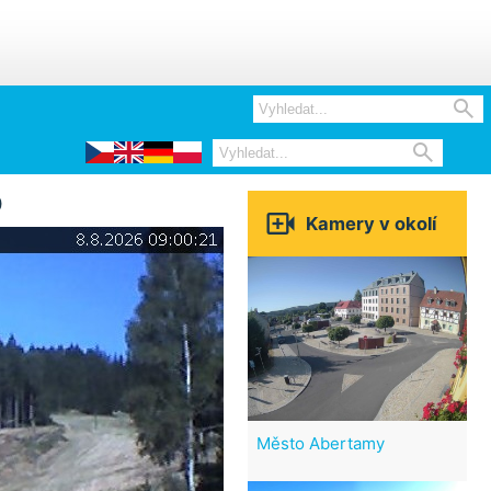


0

Kamery v okolí
Město Abertamy