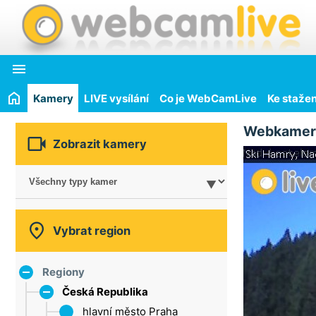

Kamery
LIVE vysílání
Co je WebCamLive
Ke stažen
Webkamer

Zobrazit kamery

Vybrat region
Regiony
Česká Republika
hlavní město Praha