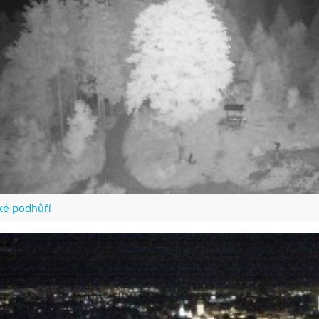
ké podhůří