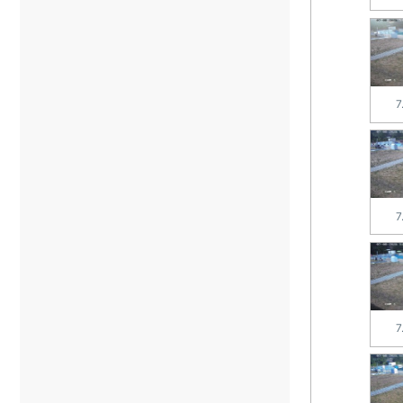
7
7
7