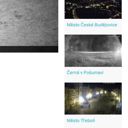
Město České Budějovice
Černá v Pošumaví
Město Třeboň