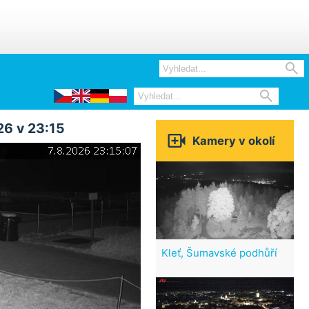


26 v 23:15

Kamery v okolí
Kleť, Šumavské podhůří