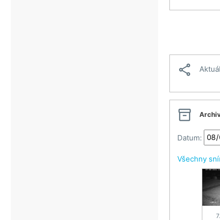
Veselí nad Moravou
Vsetín
Vsetínské beskydy
Zlín

Aktuá

Archi
Datum:
Všechny sn
7