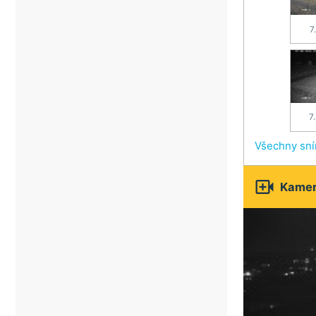
7
7
Všechny sn

Kamery