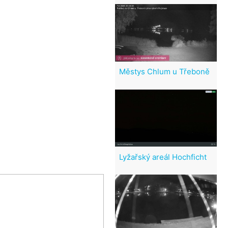
Městys Chlum u Třeboně
Lyžařský areál Hochficht