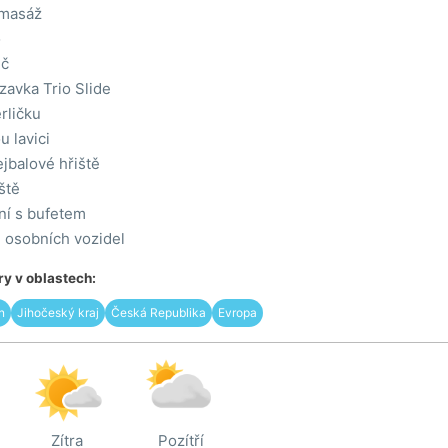
 masáž
o
ič
zavka Trio Slide
rličku
u lavici
jbalové hřiště
ště
ní s bufetem
 osobních vozidel
y v oblastech:
n
Jihočeský kraj
Česká Republika
Evropa
Zítra
Pozítří