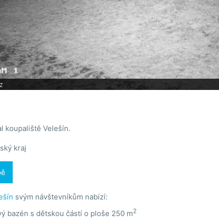
l koupaliště Velešín.
ský kraj
pě
ešín
svým návštevníkům nabízí:
2
ý bazén s dětskou částí o ploše 250 m