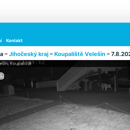
í
Kontakt
a –
Jihočeský kraj
–
Koupaliště Velešín
– 7.8.20