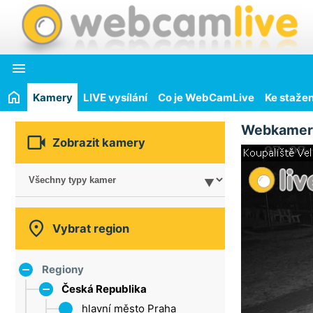

Kamery
LIVE vysílání
Co je WebCamLive
Ke stažen
Webkamer

Zobrazit kamery

Vybrat region
Regiony
Česká Republika
hlavní město Praha