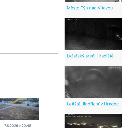
Město Týn nad Vltavou
Lyžařský areál Hradiště
Letiště Jindřichův Hradec
7.8.2026 v 20:45