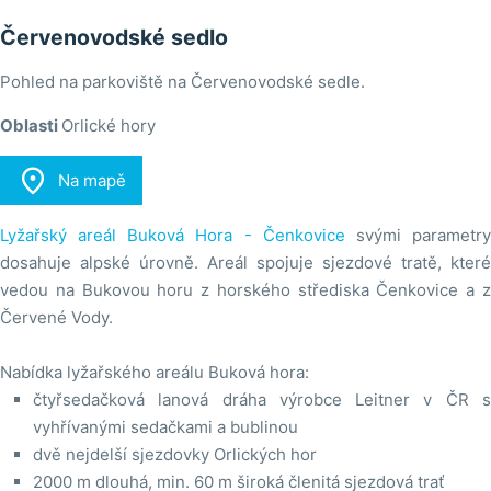
Červenovodské sedlo
Pohled na parkoviště na Červenovodské sedle.
Oblasti
Orlické hory

Na mapě
Lyžařský areál Buková Hora - Čenkovice
svými parametr
dosahuje alpské úrovně. Areál spojuje sjezdové tratě, které
vedou na Bukovou horu z horského střediska Čenkovice a z
Červené Vody.
Nabídka lyžařského areálu Buková hora:
čtyřsedačková lanová dráha výrobce Leitner v ČR s
vyhřívanými sedačkami a bublinou
dvě nejdelší sjezdovky Orlických hor
2000 m dlouhá, min. 60 m široká členitá sjezdová trať