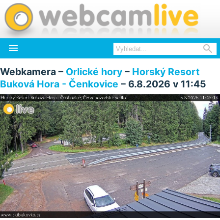


Webkamera –
Orlické hory
–
Horský Resort
Buková Hora - Čenkovice
– 6.8.2026 v 11:45