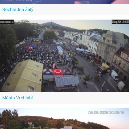
Rozhledna Žalý
Město Vrchlabí