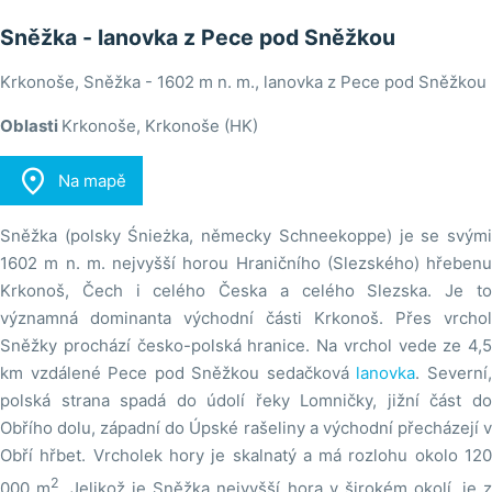
Sněžka - lanovka z Pece pod Sněžkou
Krkonoše, Sněžka - 1602 m n. m., lanovka z Pece pod Sněžkou
Oblasti
Krkonoše, Krkonoše (HK)

Na mapě
Sněžka (polsky Śnieżka, německy Schneekoppe) je se svými
1602 m n. m. nejvyšší horou Hraničního (Slezského) hřebenu
Krkonoš, Čech i celého Česka a celého Slezska. Je to
významná dominanta východní části Krkonoš. Přes vrchol
Sněžky prochází česko-polská hranice. Na vrchol vede ze 4,5
km vzdálené Pece pod Sněžkou sedačková
lanovka
. Severní
polská strana spadá do údolí řeky Lomničky, jižní část do
Obřího dolu, západní do Úpské rašeliny a východní přecházejí v
Obří hřbet. Vrcholek hory je skalnatý a má rozlohu okolo 120
2
000 m
. Jelikož je Sněžka nejvyšší hora v širokém okolí, je 