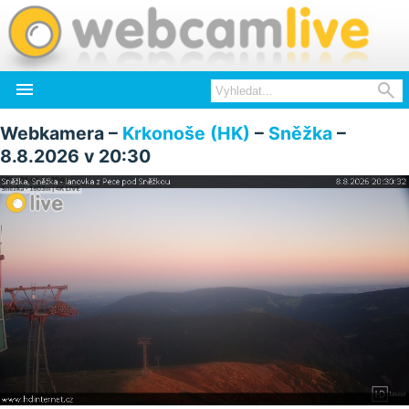


Webkamera –
Krkonoše (HK)
–
Sněžka
–
8.8.2026 v 20:30