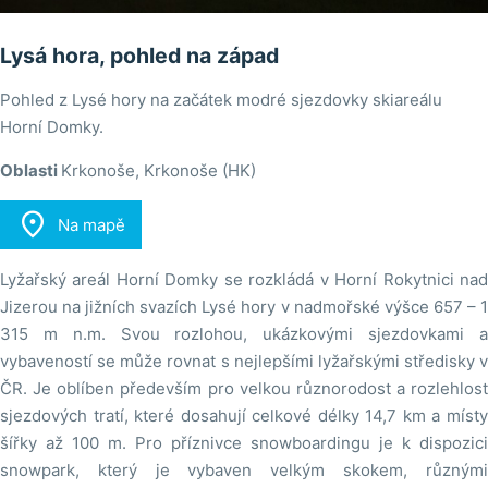
Lysá hora, pohled na západ
Pohled z Lysé hory na začátek modré sjezdovky skiareálu
Horní Domky.
Oblasti
Krkonoše, Krkonoše (HK)

Na mapě
Lyžařský areál Horní Domky se rozkládá v Horní Rokytnici nad
Jizerou na jižních svazích Lysé hory v nadmořské výšce 657 – 1
315 m n.m. Svou rozlohou, ukázkovými sjezdovkami a
vybaveností se může rovnat s nejlepšími lyžařskými středisky v
ČR. Je oblíben především pro velkou různorodost a rozlehlost
sjezdových tratí, které dosahují celkové délky 14,7 km a místy
šířky až 100 m. Pro příznivce snowboardingu je k dispozici
snowpark, který je vybaven velkým skokem, různými