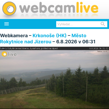


Webkamera –
Krkonoše (HK)
–
Město
Rokytnice nad Jizerou
– 6.8.2026 v 06:31