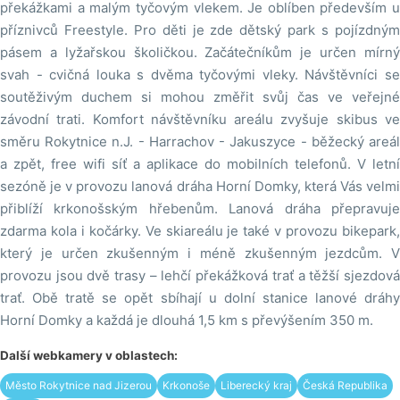
překážkami a malým tyčovým vlekem. Je oblíben především u
příznivců Freestyle. Pro děti je zde dětský park s pojízdným
pásem a lyžařskou školičkou. Začátečníkům je určen mírný
svah - cvičná louka s dvěma tyčovými vleky. Návštěvníci se
soutěživým duchem si mohou změřit svůj čas ve veřejné
závodní trati. Komfort návštěvníku areálu zvyšuje skibus ve
směru Rokytnice n.J. - Harrachov - Jakuszyce - běžecký areál
a zpět, free wifi síť a aplikace do mobilních telefonů. V letní
sezóně je v provozu lanová dráha Horní Domky, která Vás velmi
přiblíží krkonošským hřebenům. Lanová dráha přepravuje
zdarma kola i kočárky. Ve skiareálu je také v provozu bikepark,
který je určen zkušenným i méně zkušenným jezdcům. V
provozu jsou dvě trasy – lehčí překážková trať a těžší sjezdová
trať. Obě tratě se opět sbíhají u dolní stanice lanové dráhy
Horní Domky a každá je dlouhá 1,5 km s převýšením 350 m.
Další webkamery v oblastech:
Město Rokytnice nad Jizerou
Krkonoše
Liberecký kraj
Česká Republika