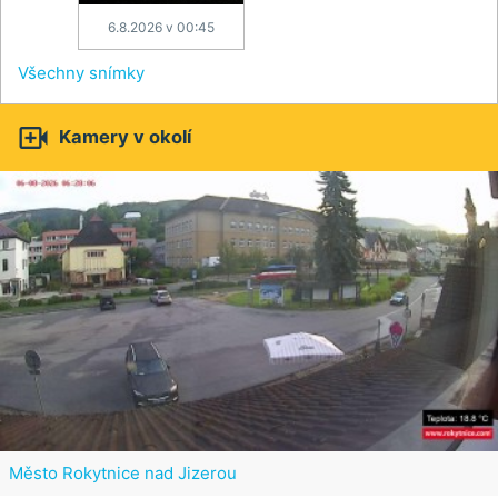
6.8.2026 v 00:45
Všechny snímky

Kamery v okolí
Město Rokytnice nad Jizerou