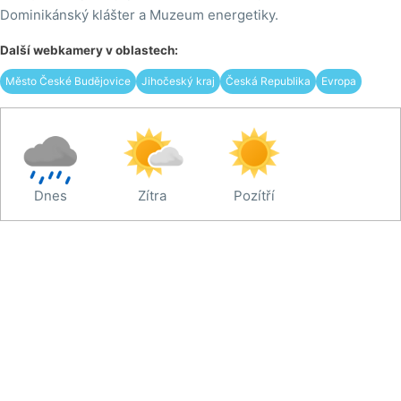
Dominikánský klášter a Muzeum energetiky.
Další webkamery v oblastech:
Město České Budějovice
Jihočeský kraj
Česká Republika
Evropa
Dnes
Zítra
Pozítří