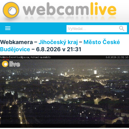


Webkamera –
Jihočeský kraj
–
Město České
Budějovice
– 6.8.2026 v 21:31