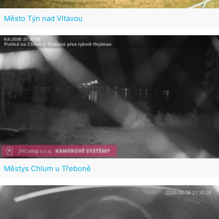
Město Týn nad Vltavou
Městys Chlum u Třeboně