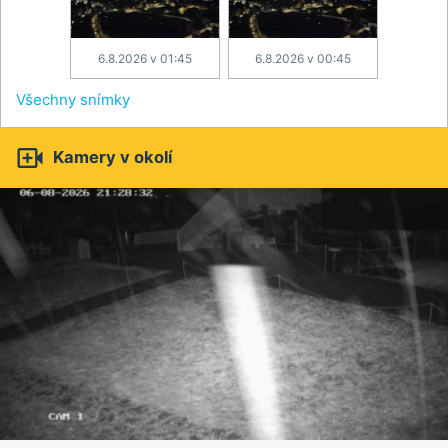
6.8.2026 v 01:45
6.8.2026 v 00:45
Všechny snímky

Kamery v okolí