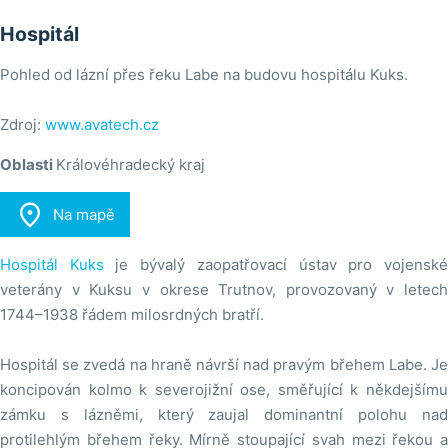
Hospitál
Pohled od lázní přes řeku Labe na budovu hospitálu Kuks.
Zdroj:
www.avatech.cz
Oblasti
Královéhradecký kraj

Na mapě
Hospitál Kuks
je bývalý zaopatřovací ústav pro vojensk
veterány v Kuksu v okrese Trutnov, provozovaný v letech
1744–1938 řádem milosrdných bratří.
Hospitál se zvedá na hraně návrší nad pravým břehem Labe. Je
koncipován kolmo k severojižní ose, směřující k někdejšímu
zámku s lázněmi, který zaujal dominantní polohu nad
protilehlým břehem řeky. Mírně stoupající svah mezi řekou a