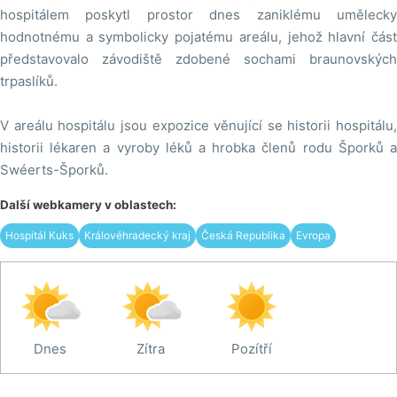
hospitálem poskytl prostor dnes zaniklému umělecky
hodnotnému a symbolicky pojatému areálu, jehož hlavní část
představovalo závodiště zdobené sochami braunovských
trpaslíků.
V areálu hospitálu jsou expozice věnující se historii hospitálu,
historii lékaren a vyroby léků a hrobka členů rodu Šporků a
Swéerts-Šporků.
Další webkamery v oblastech:
Hospitál Kuks
Královéhradecký kraj
Česká Republika
Evropa
Dnes
Zítra
Pozítří