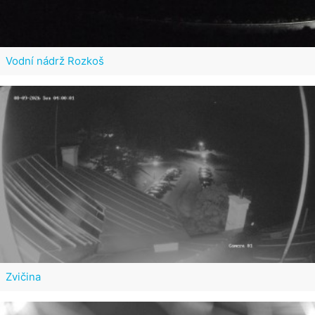
Vodní nádrž Rozkoš
Zvičina