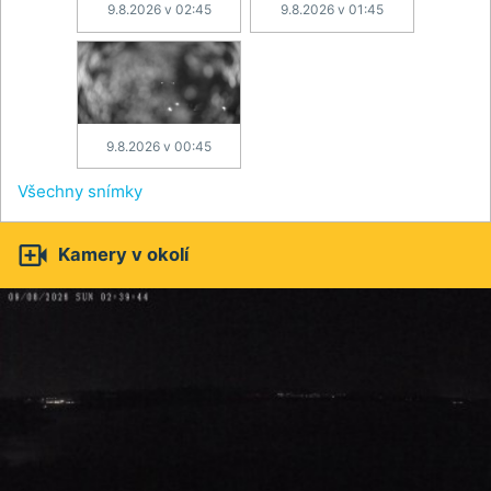
9.8.2026 v 02:45
9.8.2026 v 01:45
9.8.2026 v 00:45
Všechny snímky

Kamery v okolí