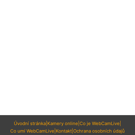
Úvodní stránka
Kamery online
Co je WebCamLive
Co umí WebCamLive
Kontakt
Ochrana osobních údajů