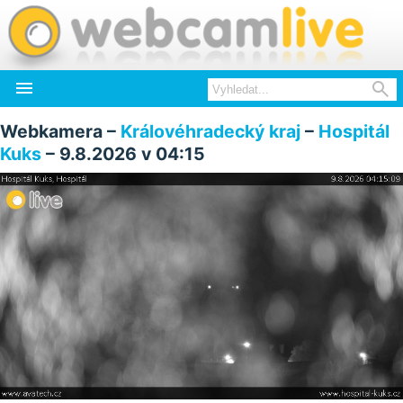


Webkamera –
Královéhradecký kraj
–
Hospitál
Kuks
– 9.8.2026 v 04:15