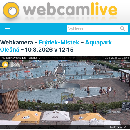


Webkamera –
Frýdek-Místek
–
Aquapark
Olešná
– 10.8.2026 v 12:15