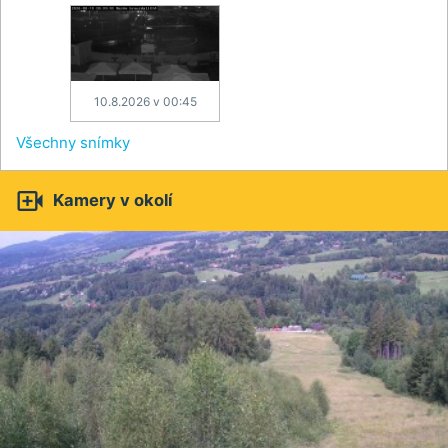
10.8.2026 v 00:45
Všechny snímky

Kamery v okolí