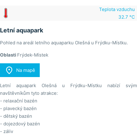
Teplota vzduchu
32.7 °C
Letní aquapark
Pohled na areál letního aquaparku Olešná u Frýdku-Místku.
Oblasti
Frýdek-Místek

Na mapě
Letní aquapark Olešná u Frýdku-Místku nabízí svým
navštěvníkům tyto atrakce:
- relaxační bazén
- plavecký bazén
- dětský bazén
- dojezdový bazén
- záliv