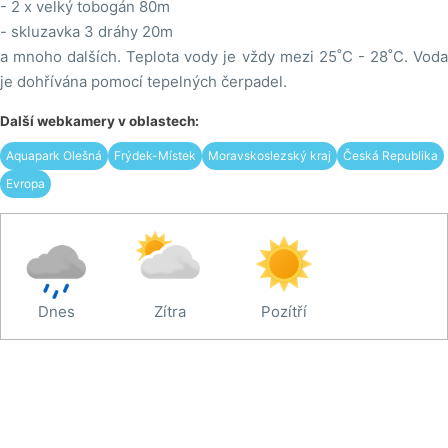
- 2 x velký tobogán 80m
- skluzavka 3 dráhy 20m
a mnoho dalších. Teplota vody je vždy mezi 25˚C - 28˚C. Voda
je dohřívána pomocí tepelných čerpadel.
Další webkamery v oblastech:
Aquapark Olešná
Frýdek-Místek
Moravskoslezský kraj
Česká Republika
Evropa
Dnes
Zítra
Pozítří