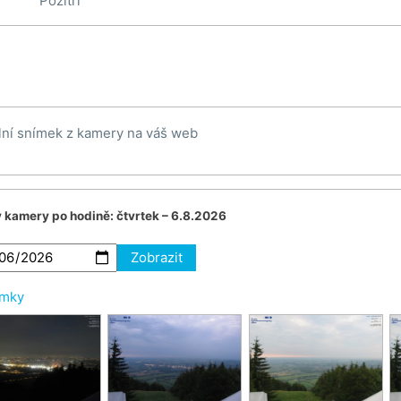
Pozítří
lní snímek z kamery na váš web
v kamery po hodině:
čtvrtek – 6.8.2026
Zobrazit
ímky