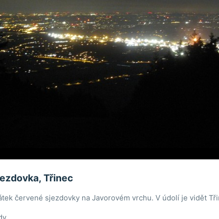
ezdovka, Třinec
tek červené sjezdovky na Javorovém vrchu. V údolí je vidět Tři
dy