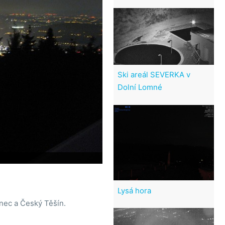
Ski areál SEVERKA v
Dolní Lomné
Lysá hora
nec a Český Těšín.