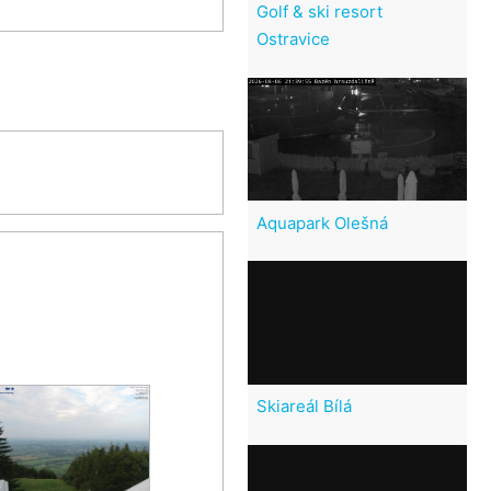
Golf & ski resort
Ostravice
Aquapark Olešná
Skiareál Bílá