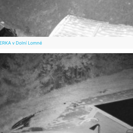
VERKA v Dolní Lomné