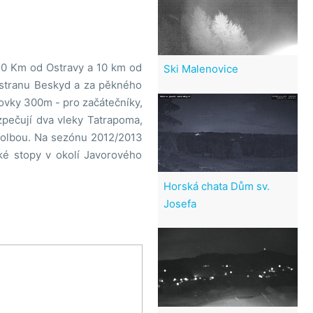
 40 Km od Ostravy a 10 km od
Ski Malenovice
 stranu Beskyd a za pěkného
dovky 300m - pro začátečníky,
pečují dva vleky Tatrapoma,
rolbou. Na sezónu 2012/2013
 stopy v okolí Javorového
Horská chata Dům sv.
Josefa