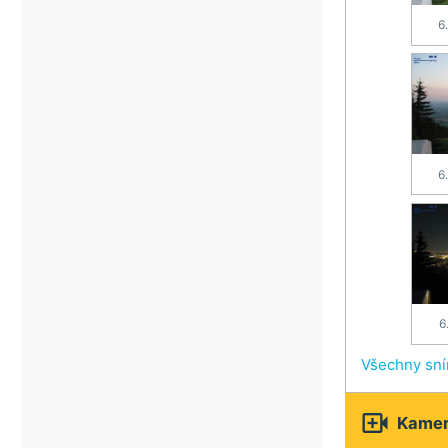
6
6
6
Všechny sn

Kamery