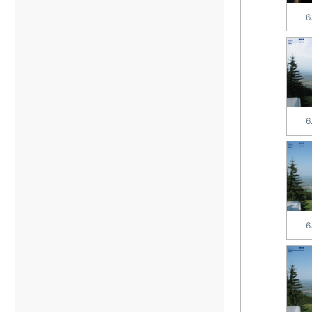
6
6
6