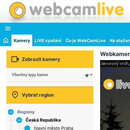

Kamery
LIVE vysílání
Co je WebCamLive
Ke stažen
Webkamer

Zobrazit kamery

Vybrat region
Regiony
Česká Republika
hlavní město Praha