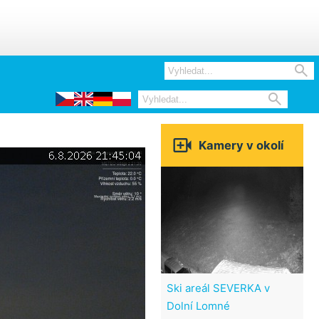



Kamery v okolí
Ski areál SEVERKA v
Dolní Lomné