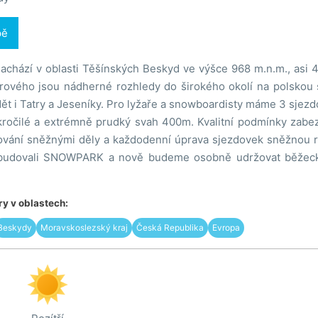
pě
nachází v oblasti Těšínských Beskyd ve výšce 968 m.n.m., asi
orového jsou nádherné rozhledy do širokého okolí na polskou
dět i Tatry a Jeseníky. Pro lyžaře a snowboardisty máme 3 sjez
ročilé a extrémně prudký svah 400m. Kvalitní podmínky zabez
vání sněžnými děly a každodenní úprava sjezdovek sněžnou 
budovali SNOWPARK a nově budeme osobně udržovat běžecké
y v oblastech:
Beskydy
Moravskoslezský kraj
Česká Republika
Evropa