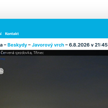
í
Kontakt
a –
Beskydy
–
Javorový vrch
– 6.8.2026 v 21:45