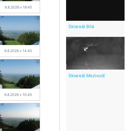
6.8.2026 v 18:45
Skiareál Bílá
6.8.2026 v 14:45
Skiareál Mezivodí
6.8.2026 v 10:45