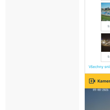
9
9
Všechny sn

Kamery