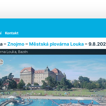
í
Kontakt
a –
Znojmo
–
Městská plovárna Louka
– 9.8.202