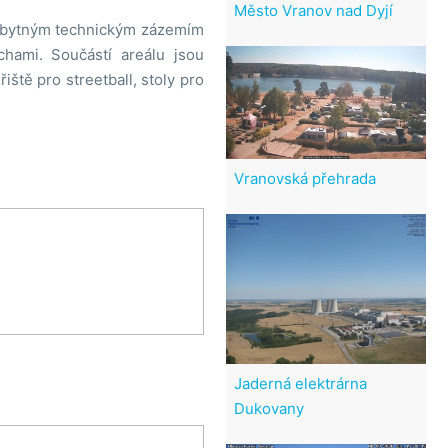
Město Vranov nad Dyjí
ezbytným technickým zázemím
hami. Součástí areálu jsou
iště pro streetball, stoly pro
Vranovská přehrada
Jaderná elektrárna
Dukovany