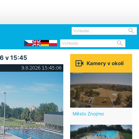


6 v 15:45

Kamery v okolí
Město Znojmo