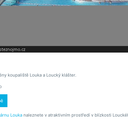
ny koupaliště Louka a Loucký klášter.
o
pě
árnu Louka
naleznete v atraktivním prostředí v blízkosti Louckéh