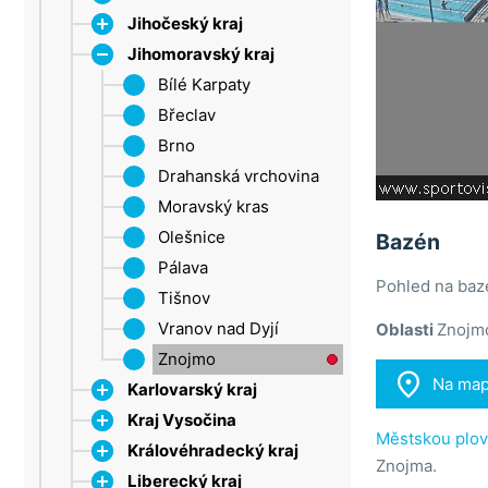
Jihočeský kraj
Jihomoravský kraj
Dačice
Strakonice
Bílé Karpaty
Šumava
Břeclav
Třeboňsko
Brno
Lipno
Drahanská vrchovina
Moravský kras
Olešnice
Bazén
Pálava
Pohled na bazé
Tišnov
Vranov nad Dyjí
Oblasti
Znojm
Znojmo

Na ma
Karlovarský kraj
Kraj Vysočina
Krušné hory
Městskou plov
Královéhradecký kraj
Mariánské Lázně
Jihlava
Znojma.
Liberecký kraj
Sokolov
Třebíč
CHKO Broumovsko