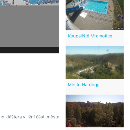
Koupaliště Mramotice
Město Hardegg
o kláštera v jižní části města