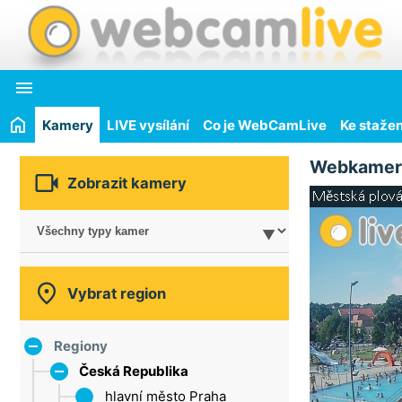

Kamery
LIVE vysílání
Co je WebCamLive
Ke stažen
Webkamer

Zobrazit kamery

Vybrat region
Regiony
Česká Republika
hlavní město Praha