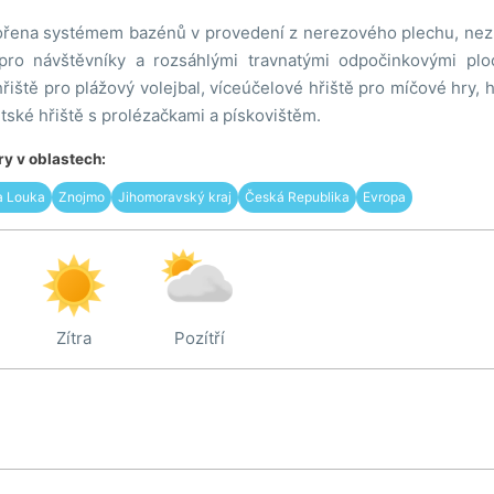
vořena systémem bazénů v provedení z nerezového plechu, n
ro návštěvníky a rozsáhlými travnatými odpočinkovými ploc
řiště pro plážový volejbal, víceúčelové hřiště pro míčové hry, hř
dětské hřiště s prolézačkami a pískovištěm.
y v oblastech:
a Louka
Znojmo
Jihomoravský kraj
Česká Republika
Evropa
Zítra
Pozítří