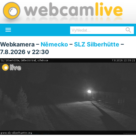


Webkamera –
Německo
–
SLZ Silberhütte
–
7.8.2026 v 22:30