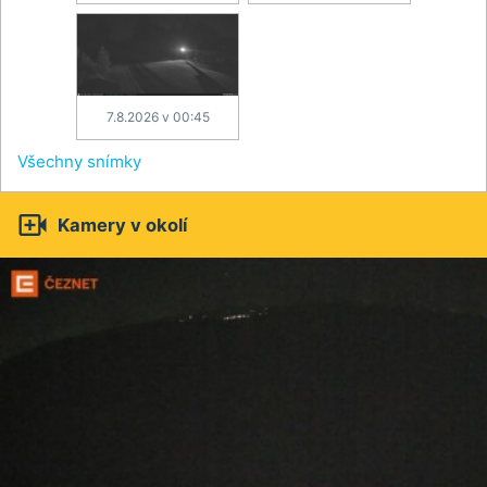
7.8.2026 v 00:45
Všechny snímky

Kamery v okolí