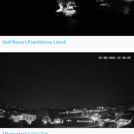
Golf Resort Františkovy Lázně
Město Horšovský Týn