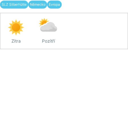
SLZ Silberhütte
Německo
Evropa
Zítra
Pozítří