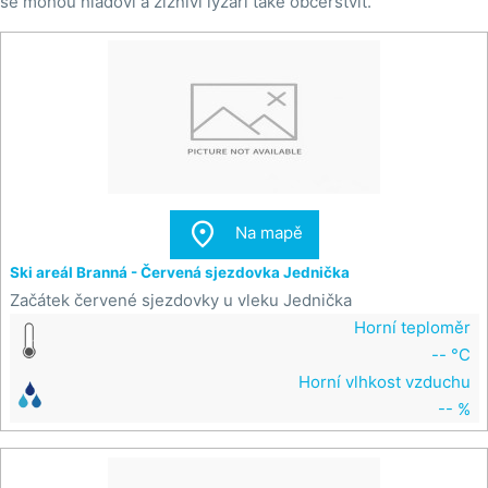
se mohou hladoví a žízniví lyžaři také občerstvit.

Na mapě
Ski areál Branná - Červená sjezdovka Jednička
Začátek červené sjezdovky u vleku Jednička
Horní teploměr
-- °C
Horní vlhkost vzduchu
-- %