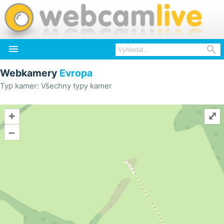


Webkamery
Evropa
Typ kamer: Všechny typy kamer
+
⤢
–