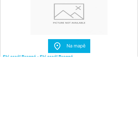

Na mapě
Ski areál Branná - Ski areál Branná
Ski areál Branná
Dolní teploměr
-- °C
Dolní vlhkost vzduchu
-- %
Mokrá teplota (WBT) - dolní
-- °C