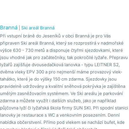
Branná
|
Ski areál Branná
Při vstupní bráně do Jeseníků v obci Branná je pro Vás
připraven Ski areál Branná, který se rozprostírá v nadmořské
výšce 630 - 730 metů a disponuje čtyřmi sjezdovkami, které
jsou vhodné jak pro začátečníky, tak pokročilé lyžaře. Přepravu
lyžařů zajišťuje dvousedačková lanovka - typu LEITNER S2,
dvěma vleky EPV 300 a pro nejmenší máme provazový vlek-
tahátko, které je do výšky 150 cm zdarma. Sjezdovky jsou
pravidelně udržovány a kvalitní sněhová pokrývka je zajištěna
umělým zasněžovacím systémem. Ve Ski areálu je parkování
zdarma a můžete využít i dalších služeb, jako je například
půjčovna lyží či lyžařská škola firmy SUN SKI. Při spodní stanici
lanovky je restaurace s WC a venkovním posezením. Denní
nabídka občerstvení. Přímo pod vlekem se nachází bufet, kde