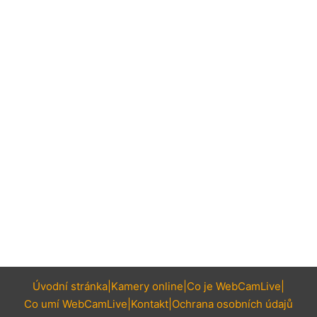
Úvodní stránka
Kamery online
Co je WebCamLive
Co umí WebCamLive
Kontakt
Ochrana osobních údajů