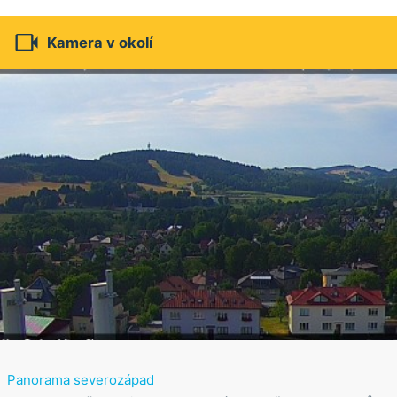

Kamera v okolí
Panorama severozápad