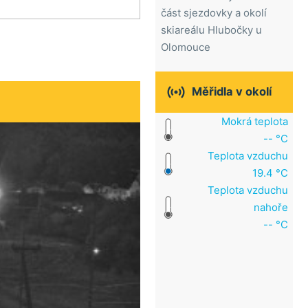
část sjezdovky a okolí
skiareálu Hlubočky u
Olomouce

Měřidla v okolí
Mokrá teplota
-- °C
Teplota vzduchu
19.4 °C
Teplota vzduchu
nahoře
-- °C