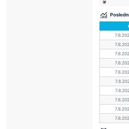
Valašské Meziříčí
Žilina
Vrátná Dolina

Veselí nad Moravou
Posledn
Vsetín
Vsetínské beskydy
7.8.20
Zlín
7.8.20
7.8.20
7.8.20
7.8.20
7.8.20
7.8.20
7.8.20
7.8.20
7.8.20