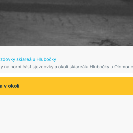
ezdovky skiareálu Hlubočky
 na horní část sjezdovky a okolí skiareálu Hlubočky u Olomou
a v okolí