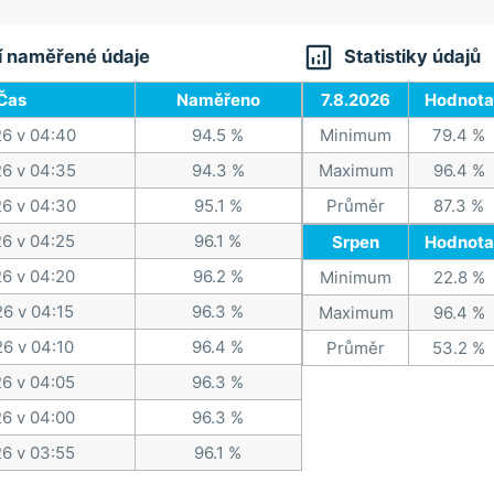

í naměřené údaje
Statistiky údajů
Čas
Naměřeno
7.8.2026
Hodnota
26 v 04:40
94.5 %
Minimum
79.4 %
26 v 04:35
94.3 %
Maximum
96.4 %
26 v 04:30
95.1 %
Průměr
87.3 %
26 v 04:25
96.1 %
Srpen
Hodnota
26 v 04:20
96.2 %
Minimum
22.8 %
26 v 04:15
96.3 %
Maximum
96.4 %
26 v 04:10
96.4 %
Průměr
53.2 %
26 v 04:05
96.3 %
26 v 04:00
96.3 %
26 v 03:55
96.1 %