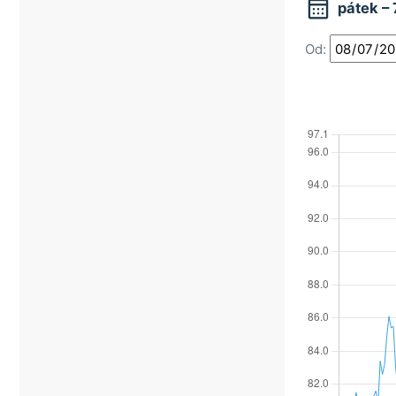

pátek –
Od: