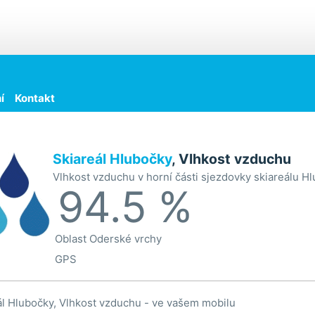
í
Kontakt
Skiareál Hlubočky
, Vlhkost vzduchu
Vlhkost vzduchu v horní části sjezdovky skiareálu 
94.5 %
Oblast
Oderské vrchy
GPS
ál Hlubočky, Vlhkost vzduchu - ve vašem mobilu