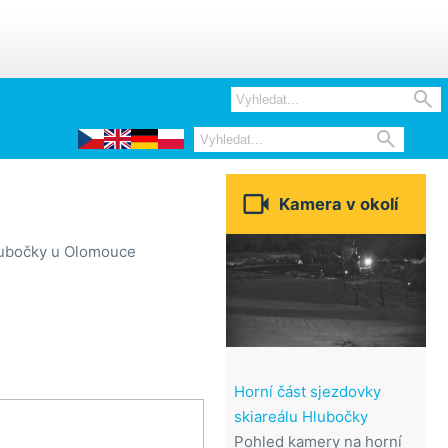



Kamera v okolí
Hlubočky u Olomouce
Horní část sjezdovky
skiareálu Hlubočky
Pohled kamery na horní