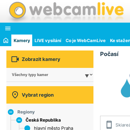

Kamery
LIVE vysílání
Co je WebCamLive
Ke stažen
Počasí

Zobrazit kamery

Vybrat region
Regiony
Česká Republika

Skiare
hlavní město Praha