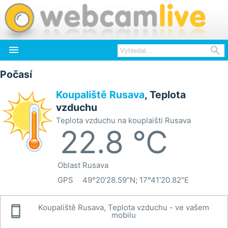


Počasí
Koupaliště Rusava
, Teplota
vzduchu
Teplota vzduchu na kouplaišti Rusava
22.8 °C
Oblast
Rusava
GPS
49°20'28.59"N; 17°41'20.82"E

Koupaliště Rusava, Teplota vzduchu - ve vašem
mobilu