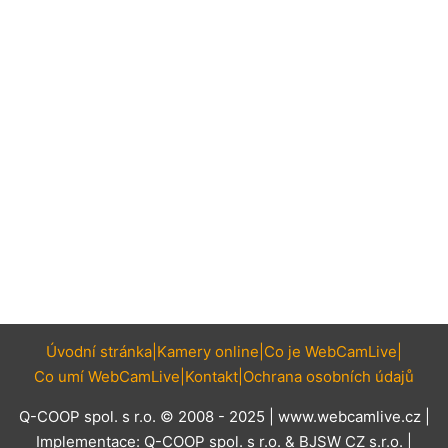
Úvodní stránka
Kamery online
Co je WebCamLive
Co umí WebCamLive
Kontakt
Ochrana osobních údajů
Q-COOP spol. s r.o. © 2008 - 2025 |
www.webcamlive.cz
|
Implementace:
Q-COOP spol. s r.o.
&
BJSW CZ s.r.o.
|