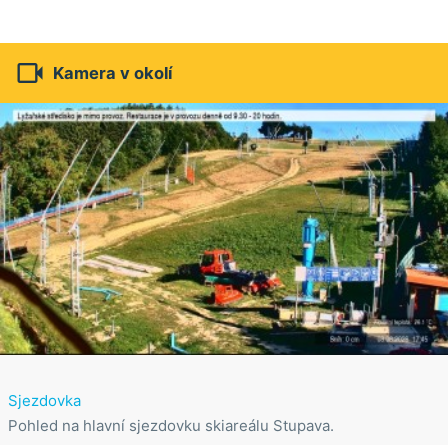

Kamera v okolí
Sjezdovka
Pohled na hlavní sjezdovku skiareálu Stupava.