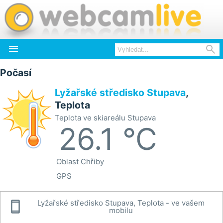


Počasí
Lyžařské středisko Stupava
,
Teplota
Teplota ve skiareálu Stupava
26.1 °C
Oblast
Chřiby
GPS

Lyžařské středisko Stupava, Teplota - ve vašem
mobilu