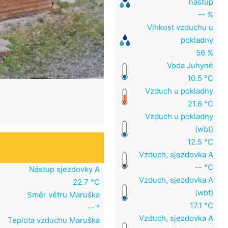
nástup
-- %
Vlhkost vzduchu u
pokladny
56 %
Voda Juhyně
10.5 °C
Vzduch u pokladny
21.6 °C
Vzduch u pokladny
(wbt)
12.5 °C
Vzduch, sjezdovka A
-- °C
Nástup sjezdovky A
Vzduch, sjezdovka A
22.7 °C
(wbt)
Směr větru Maruška
17.1 °C
-- °
Vzduch, sjezdovka A
Teplota vzduchu Maruška