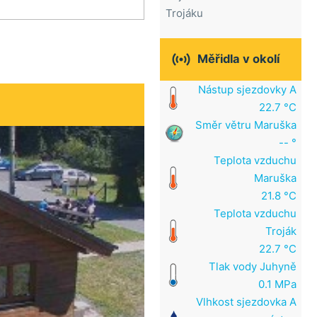
Trojáku

Měřidla v okolí
Nástup sjezdovky A
22.7 °C
Směr větru Maruška
-- °
Teplota vzduchu
Maruška
21.8 °C
Teplota vzduchu
Troják
22.7 °C
Tlak vody Juhyně
0.1 MPa
Vlhkost sjezdovka A