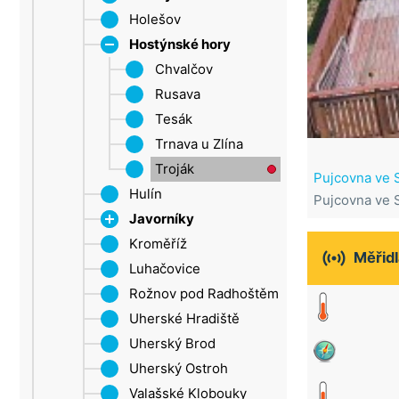
Šluknovský výběžek
Holešov
Roštín
Ústí nad Labem
Hostýnské hory
Žatec
Chvalčov
Rusava
Tesák
Trnava u Zlína
Troják
Pujcovna ve S
Hulín
Pujcovna ve S
Javorníky
Kroměříž
Velké Karlovice

Měřidl
Luhačovice
Rožnov pod Radhoštěm
Uherské Hradiště
Uherský Brod
Uherský Ostroh
Valašské Klobouky