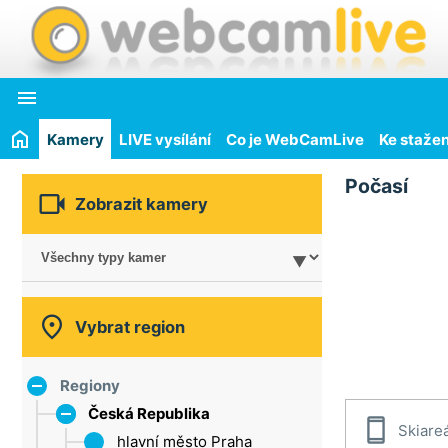

Kamery
LIVE vysílání
Co je WebCamLive
Ke stažen
Počasí

Zobrazit kamery

Vybrat region
Regiony
Česká Republika

Skiare
hlavní město Praha