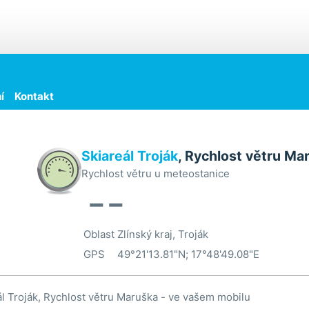
í
Kontakt
Skiareál Troják
, Rychlost větru Ma
Rychlost větru u meteostanice
--
Oblast
Zlínský kraj, Troják
GPS
49°21'13.81"N; 17°48'49.08"E
ál Troják, Rychlost větru Maruška - ve vašem mobilu