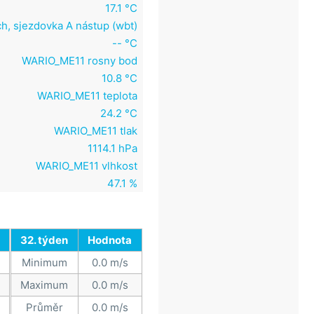
17.1 °C
h, sjezdovka A nástup (wbt)
-- °C
WARIO_ME11 rosny bod
10.8 °C
WARIO_ME11 teplota
24.2 °C
WARIO_ME11 tlak
1114.1 hPa
WARIO_ME11 vlhkost
47.1 %
32. týden
Hodnota
Minimum
0.0 m/s
Maximum
0.0 m/s
Průměr
0.0 m/s