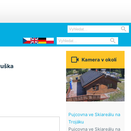



Kamera v okolí
ruška
Pujcovna ve Skiareálu na
Trojáku
Pujcovna ve Skiareálu na