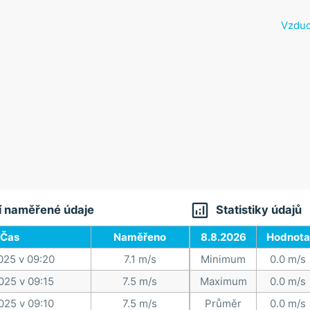
Vzduc

í naměřené údaje
Statistiky údajů
Čas
Naměřeno
8.8.2026
Hodnota
025 v 09:20
7.1 m/s
Minimum
0.0 m/s
025 v 09:15
7.5 m/s
Maximum
0.0 m/s
025 v 09:10
7.5 m/s
Průměr
0.0 m/s