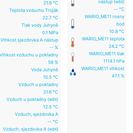
nástup (wbt)
21.8 °C
-- °C
Teplota vzduchu Troják
WARIO_ME11 rosny
22.7 °C
bod
Tlak vody Juhyně
10.8 °C
0.1 MPa
WARIO_ME11 teplota
Vlhkost sjezdovka A nástup
24.2 °C
-- %
WARIO_ME11 tlak
Vlhkost vzduchu u pokladny
1114.1 hPa
56 %
WARIO_ME11 vlhkost
Voda Juhyně
47.1 %
10.5 °C
Vzduch u pokladny
21.6 °C
Vzduch u pokladny (wbt)
12.5 °C
Vzduch, sjezdovka A
-- °C
Vzduch, sjezdovka A (wbt)