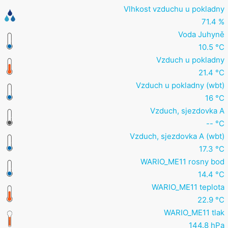
Vlhkost vzduchu u pokladny
71.4 %
Voda Juhyně
10.5 °C
Vzduch u pokladny
21.4 °C
Vzduch u pokladny (wbt)
16 °C
Vzduch, sjezdovka A
-- °C
Vzduch, sjezdovka A (wbt)
17.3 °C
WARIO_ME11 rosny bod
14.4 °C
WARIO_ME11 teplota
22.9 °C
WARIO_ME11 tlak
144.8 hPa