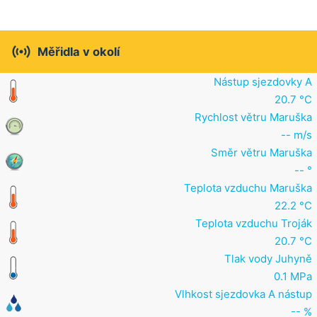

Měřidla v okolí
Nástup sjezdovky A
20.7 °C
Rychlost větru Maruška
-- m/s
Směr větru Maruška
-- °
Teplota vzduchu Maruška
22.2 °C
Teplota vzduchu Troják
20.7 °C
Tlak vody Juhyně
0.1 MPa
Vlhkost sjezdovka A nástup
-- %