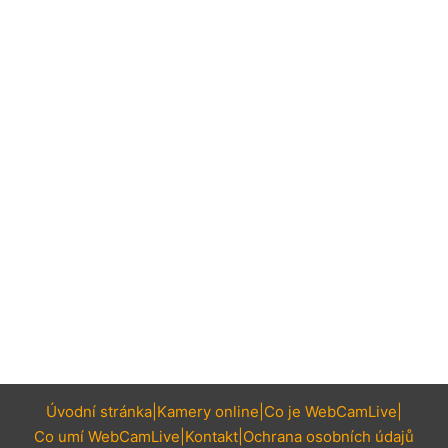
Úvodní stránka
Kamery online
Co je WebCamLive
Co umí WebCamLive
Kontakt
Ochrana osobních údajů