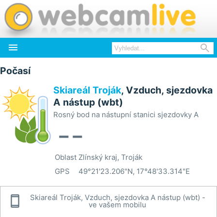


Počasí
Skiareál Troják
, Vzduch, sjezdovka
A nástup (wbt)
Rosný bod na nástupní stanici sjezdovky A
--
Oblast
Zlínský kraj, Troják
GPS
49°21'23.206"N, 17°48'33.314"E

Skiareál Troják, Vzduch, sjezdovka A nástup (wbt) -
ve vašem mobilu