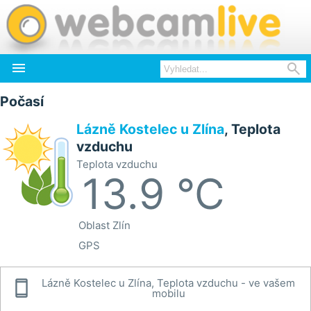


Počasí
Lázně Kostelec u Zlína
, Teplota
vzduchu
Teplota vzduchu
13.9 °C
Oblast
Zlín
GPS

Lázně Kostelec u Zlína, Teplota vzduchu - ve vašem
mobilu