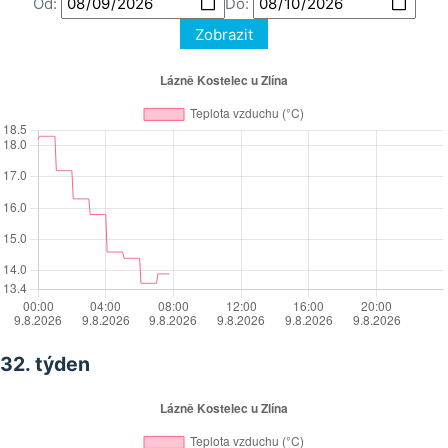
Od:
Do:
Zobrazit
32. týden