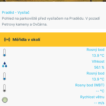
Praděd - Vysílač
Pohled na parkoviště před vysílačem na Pradědu. V pozadí
Petrovy kameny a Ovčárna.

Měřidla v okolí
Rosný bod
13.9 °C
Vlhkost
56.1 %
Rosný bod
13.9 °C
Rosny bod (WBT)
-- °C
Rychlost větru
-- m/s