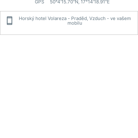
GPS
50°4'15.70"N, 17°14'18.91"E

Horský hotel Volareza - Praděd, Vzduch - ve vašem
mobilu