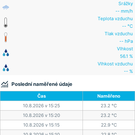
Srážky
-- mm/h
Teplota vzduchu
-- °C
Tlak vzduchu
-- hPa
Vlhkost
56.1 %
Vlhkost vzduchu
-- %

Poslední naměřené údaje
Čas
Naměřeno
10.8.2026 v 15:25
23.2 °C
10.8.2026 v 15:20
23.2 °C
10.8.2026 v 15:15
22.9 °C
10.8.2026 v 15:10
22.8 °C