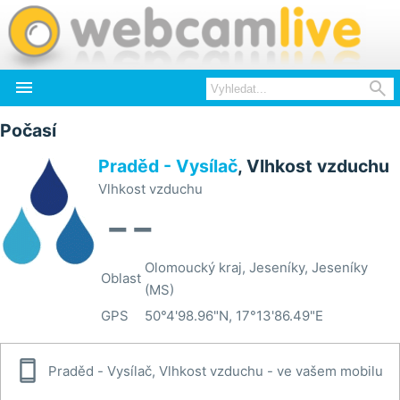


Počasí
Praděd - Vysílač
, Vlhkost vzduchu
Vlhkost vzduchu
--
Olomoucký kraj, Jeseníky, Jeseníky
Oblast
(MS)
GPS
50°4'98.96"N, 17°13'86.49"E

Praděd - Vysílač, Vlhkost vzduchu - ve vašem mobilu