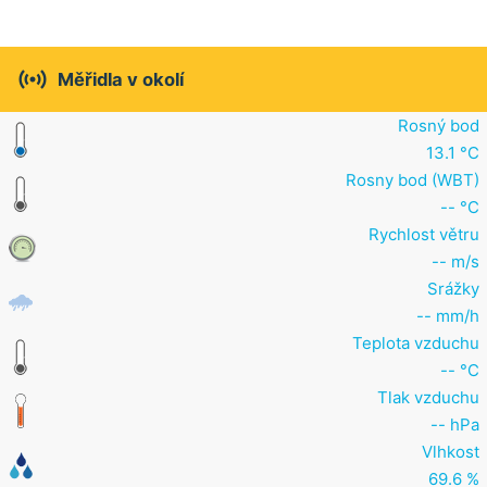

Měřidla v okolí
Rosný bod
13.1 °C
Rosny bod (WBT)
-- °C
Rychlost větru
-- m/s
Srážky
-- mm/h
Teplota vzduchu
-- °C
Tlak vzduchu
-- hPa
Vlhkost
69.6 %