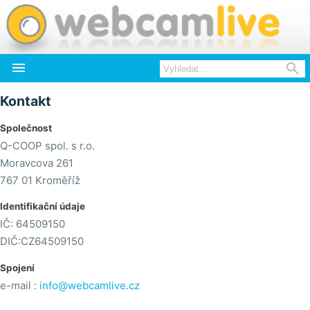


Kontakt
Společnost
Q-COOP spol. s r.o.
Moravcova 261
767 01 Kroměříž
Identifikační údaje
IČ: 64509150
DIČ:CZ64509150
Spojení
e-mail :
info@webcamlive.cz