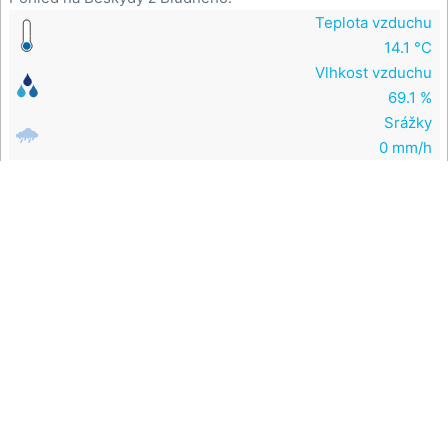
Teplota vzduchu
14.1 °C
Vlhkost vzduchu
69.1 %
Srážky
0 mm/h

Na mapě
Bludný - Rajnochovice Troják - Bludný - Rajnochovice Troják
Vrchol Bludný v Hostýnských horách.