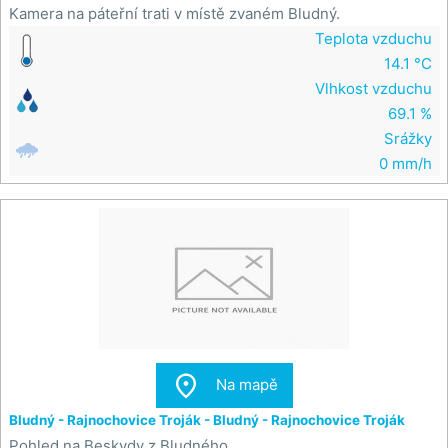
Kamera na páteřní trati v místě zvaném Bludný.
Teplota vzduchu
14.1 °C
Vlhkost vzduchu
69.1 %
Srážky
0 mm/h

Na mapě
Bludný - Rajnochovice Troják - Bludný - Rajnochovice Troják
Pohled na Beskydy z Bludného.