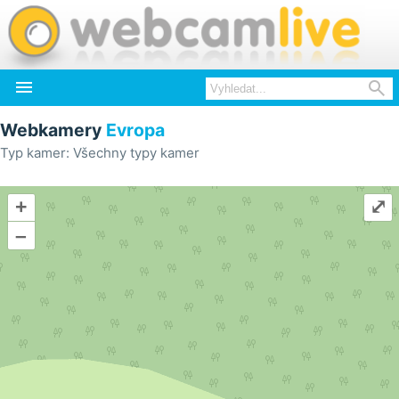


Webkamery
Evropa
Typ kamer: Všechny typy kamer
+
⤢
–