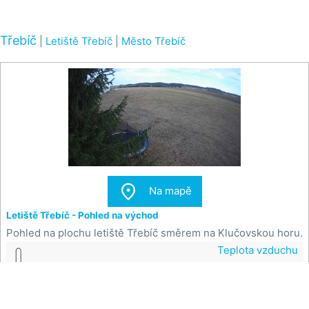
Třebíč
|
Letiště Třebíč
|
Město Třebíč

Na mapě
Letiště Třebíč - Pohled na východ
Pohled na plochu letiště Třebíč směrem na Klučovskou horu.
Teplota vzduchu
0 °C