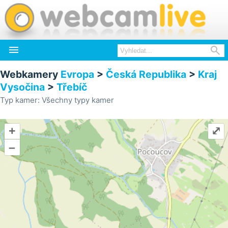


Webkamery
Evropa
>
Česká Republika
>
Kraj
Vysočina
>
Třebíč
Typ kamer: Všechny typy kamer
+
⤢
–