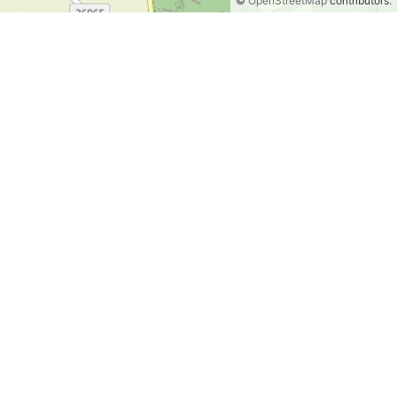
©
OpenStreetMap
contributors.